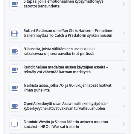
5 tapaa, joilla emotionaalinen kypsymättömyys
sabotoi parisuhdetta
Robert Pattinson on leffan Chris Hansen – Primetime-
traileri näyttää To Catch a Predatorin synkän nousun
9 lausetta, joista välittäminen usein kuuluu –
ratkaisevaa on, seuraavatko teot perässä
Reddit haluaa madaltaa uusien käyttäjien esteitä –
tekoäly voi vähentää karman merkitystä
6 arkista asiaa, jotka 70- ja 80-lukujen lapset hoitivat
ilman puhelinta
OpenAI keskeytti osan Astra-mallin kehitystyöstä –
kyberkyvyt herättivät vakavan turvallisuushuolen
Dominic Westin ja Sienna Millerin avioero muuttuu
sodaksi – HBO:n War sai trailerin