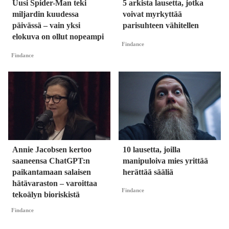
Uusi Spider-Man teki
5 arkista lausetta, jotka
miljardin kuudessa
voivat myrkyttää
päivässä – vain yksi
parisuhteen vähitellen
elokuva on ollut nopeampi
Findance
Findance
Annie Jacobsen kertoo
10 lausetta, joilla
saaneensa ChatGPT:n
manipuloiva mies yrittää
paikantamaan salaisen
herättää sääliä
hätävaraston – varoittaa
Findance
tekoälyn bioriskistä
Findance