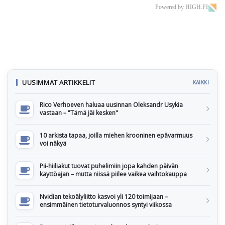
Powered by HIGH.FI
UUSIMMAT ARTIKKELIT
KAIKKI
Rico Verhoeven haluaa uusinnan Oleksandr Usykia
vastaan – "Tämä jäi kesken"
10 arkista tapaa, joilla miehen krooninen epävarmuus
voi näkyä
Pii-hiiliakut tuovat puhelimiin jopa kahden päivän
käyttöajan – mutta niissä piilee vaikea vaihtokauppa
Nvidian tekoälyliitto kasvoi yli 120 toimijaan –
ensimmäinen tietoturvaluonnos syntyi viikossa