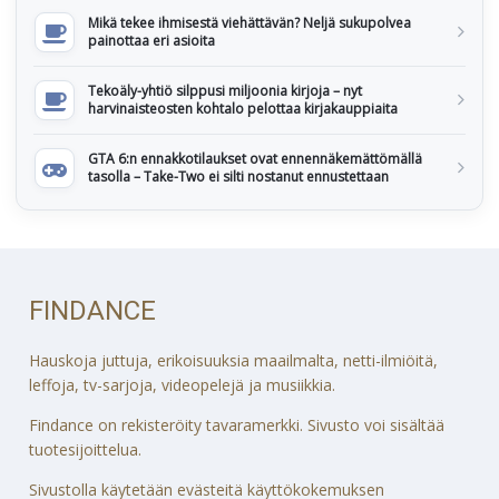
Mikä tekee ihmisestä viehättävän? Neljä sukupolvea
painottaa eri asioita
Tekoäly-yhtiö silppusi miljoonia kirjoja – nyt
harvinaisteosten kohtalo pelottaa kirjakauppiaita
GTA 6:n ennakkotilaukset ovat ennennäkemättömällä
tasolla – Take-Two ei silti nostanut ennustettaan
FINDANCE
Hauskoja juttuja, erikoisuuksia maailmalta, netti-ilmiöitä,
leffoja, tv-sarjoja, videopelejä ja musiikkia.
Findance on rekisteröity tavaramerkki. Sivusto voi sisältää
tuotesijoittelua.
Sivustolla käytetään evästeitä käyttökokemuksen