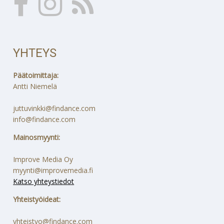
YHTEYS
Päätoimittaja:
Antti Niemelä
juttuvinkki@findance.com
info@findance.com
Mainosmyynti:
Improve Media Oy
myynti@improvemedia.fi
Katso yhteystiedot
Yhteistyöideat:
yhteistyo@findance.com