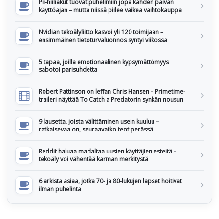
Pii-hiiliakut tuovat puhelimiin jopa kahden päivän
käyttöajan – mutta niissä piilee vaikea vaihtokauppa
Nvidian tekoälyliitto kasvoi yli 120 toimijaan –
ensimmäinen tietoturvaluonnos syntyi viikossa
5 tapaa, joilla emotionaalinen kypsymättömyys
sabotoi parisuhdetta
Robert Pattinson on leffan Chris Hansen – Primetime-
traileri näyttää To Catch a Predatorin synkän nousun
9 lausetta, joista välittäminen usein kuuluu –
ratkaisevaa on, seuraavatko teot perässä
Reddit haluaa madaltaa uusien käyttäjien esteitä –
tekoäly voi vähentää karman merkitystä
6 arkista asiaa, jotka 70- ja 80-lukujen lapset hoitivat
ilman puhelinta