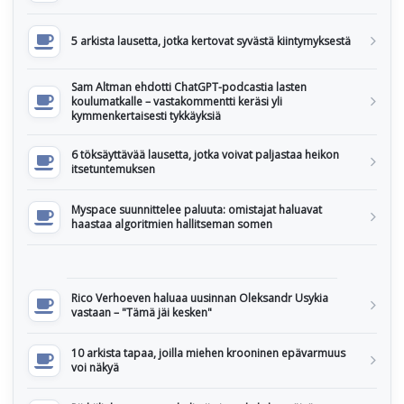
5 arkista lausetta, jotka kertovat syvästä kiintymyksestä
Sam Altman ehdotti ChatGPT-podcastia lasten
koulumatkalle – vastakommentti keräsi yli
kymmenkertaisesti tykkäyksiä
6 töksäyttävää lausetta, jotka voivat paljastaa heikon
itsetuntemuksen
Myspace suunnittelee paluuta: omistajat haluavat
haastaa algoritmien hallitseman somen
Rico Verhoeven haluaa uusinnan Oleksandr Usykia
vastaan – "Tämä jäi kesken"
10 arkista tapaa, joilla miehen krooninen epävarmuus
voi näkyä