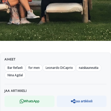
AIHEET
Bar Refaeli
for men
Leonardo DiCaprio
naiskauneutta
Nina Agdal
JAA ARTIKKELI
WhatsApp
Jaa artikkeli