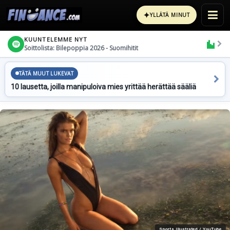
✦
YLLÄTÄ MINUT
KUUNTELEMME NYT
Soittolista: Bilepoppia 2026 - Suomihitit
TÄTÄ MUUT LUKEVAT
10 lausetta, joilla manipuloiva mies yrittää herättää sääliä
Sports Illustrated / YouTube