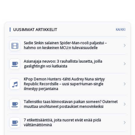
UUSIMMAT ARTIKKELIT
KAIKKI
Sadie Sinkin salainen Spider-Man-rooli paljastui –
hahmo on keskeinen MCU:n tulevaisuudelle
Asianajaja neuvoo: 3 rauhallista lausetta, joilla
gaslightingin voi katkaista
KPop Demon Hunters -tähti Audrey Nuna siirtyy
Republic Recordsille – uusi superHuman-single
ilmestyy perjantaina
Tallensitko taas kiinnostavan paikan someen? Outernet
muuttaa unohtuneet postaukset menovinkeiksi
7 etikettisääntöä, joita nuoret eivät enää pidä
välttämättöminä