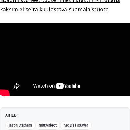
Epäonnistuneet tuotenimet listattiin - mukana
kaksimieliseltä kuulostava suomalaistuote
.
AIHEET
Jason Statham
nettivideot
Nic De Houwer