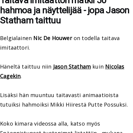
Taitava imitaattori matkii 50
hahmoa ja näyttelijää - jopa Jason
Statham taittuu
Belgialainen
Nic De Houwer
on todella taitava
imitaattori.
Häneltä taittuu niin
Jason Statham
kuin
Nicolas
Cagekin
.
Lisäksi hän muuntuu taitavasti animaatioista
tutuiksi hahmoiksi Mikki Hiirestä Putte Possuksi.
Koko kimara videossa alla, katso myös