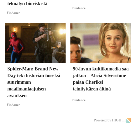
tekoälyn bioriskistä
Findance
Findance
Spider-Man: Brand New
90-luvun kulttikomedia saa
Day teki historian toiseksi
jatkoa – Alicia Silverstone
suurimman
palaa Cheriksi
maailmanlaajuisen
teinityttären äitinä
avauksen
Findance
Findance
Powered by HIGH.FI