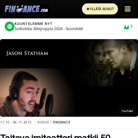
✦
YLLÄTÄ MINUT
KUUNTELEMME NYT
Soittolista: Bilepoppia 2026 - Suomihitit
YouTube
11:10 - 06.11.2015
VIIHDE /
FINDANCE