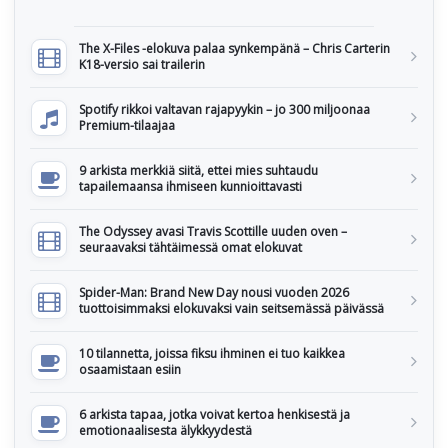
The X-Files -elokuva palaa synkempänä – Chris Carterin
K18-versio sai trailerin
Spotify rikkoi valtavan rajapyykin – jo 300 miljoonaa
Premium-tilaajaa
9 arkista merkkiä siitä, ettei mies suhtaudu
tapailemaansa ihmiseen kunnioittavasti
The Odyssey avasi Travis Scottille uuden oven –
seuraavaksi tähtäimessä omat elokuvat
Spider-Man: Brand New Day nousi vuoden 2026
tuottoisimmaksi elokuvaksi vain seitsemässä päivässä
10 tilannetta, joissa fiksu ihminen ei tuo kaikkea
osaamistaan esiin
6 arkista tapaa, jotka voivat kertoa henkisestä ja
emotionaalisesta älykkyydestä