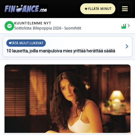
✦
YLLÄTÄ MINUT
KUUNTELEMME NYT
Soittolista: Bilepoppia 2026 - Suomihitit
TÄTÄ MUUT LUKEVAT
10 lausetta, joilla manipuloiva mies yrittää herättää sääliä