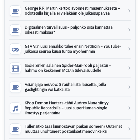
George R.R. Martin kertoo avoimesti masennuksesta –
odotetulla kirjalla ei vieläkään ole julkaisupäivää
Digitaalinen turvallisuus – paljonko siitä kannattaa
oikeasti maksaa?
GTA VI:n uusi ennakko tulee ensin Netflixiin – YouTube-
julkaisu seuraa kuusi tuntia myöhemmin
Sadie Sinkin salainen Spider-Man-rooli paljastui –
hahmo on keskeinen MCU:n tulevaisuudelle
Asianajaja neuvoo: 3 rauhallista lausetta, joilla
gaslightingin voi katkaista
KPop Demon Hunters -tähti Audrey Nuna siirtyy
Republic Recordsille – uusi superHuman-single
ilmestyy perjantaina
Tallensitko taas kiinnostavan paikan someen? Outernet
muuttaa unohtuneet postaukset menovinkeiksi