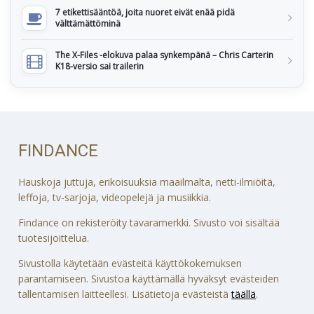
7 etikettisääntöä, joita nuoret eivät enää pidä
välttämättöminä
The X-Files -elokuva palaa synkempänä – Chris Carterin
K18-versio sai trailerin
FINDANCE
Hauskoja juttuja, erikoisuuksia maailmalta, netti-ilmiöitä,
leffoja, tv-sarjoja, videopelejä ja musiikkia.
Findance on rekisteröity tavaramerkki. Sivusto voi sisältää
tuotesijoittelua.
Sivustolla käytetään evästeitä käyttökokemuksen
parantamiseen. Sivustoa käyttämällä hyväksyt evästeiden
tallentamisen laitteellesi. Lisätietoja evästeistä
täällä
.