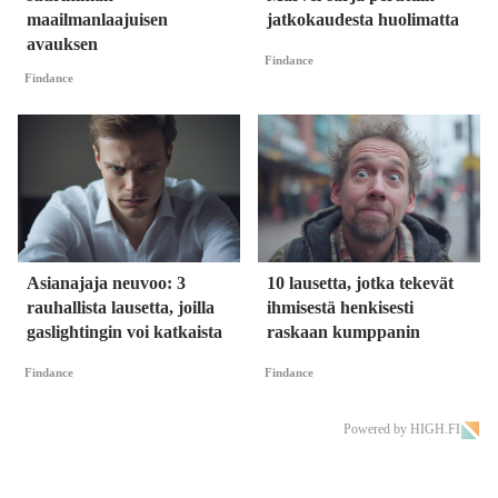
maailmanlaajuisen
jatkokaudesta huolimatta
avauksen
Findance
Findance
Asianajaja neuvoo: 3
10 lausetta, jotka tekevät
rauhallista lausetta, joilla
ihmisestä henkisesti
gaslightingin voi katkaista
raskaan kumppanin
Findance
Findance
Powered by HIGH.FI