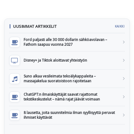
UUSIMMAT ARTIKKELIT
KAIKKI
Ford paljasti alle 30 000 dollarin sähköavolavan –
Fathom saapuu vuonna 2027
Disney+ ja Tiktok aloittavat yhteistyön
Suno alkaa vesileimata tekoälykappaleita –
massajakelua suoratoistoon rajoitetaan
ChatGPT:n ilmaiskäyttäjät saavat rajattomat
tekstikeskustelut – nämä rajat jäävät voimaan
8 lausetta, joita suunnitelmia ilman syyllisyyttä peruvat
ihmiset käyttävät