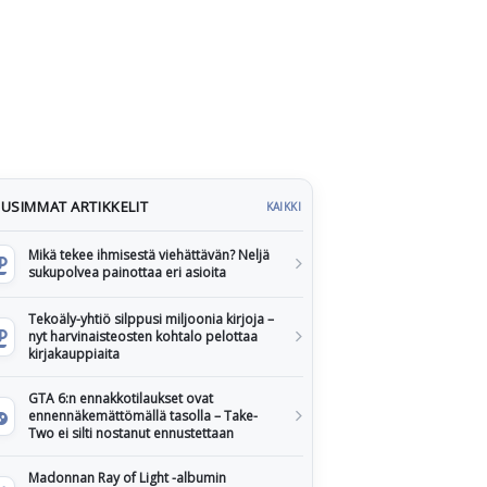
USIMMAT ARTIKKELIT
KAIKKI
Mikä tekee ihmisestä viehättävän? Neljä
sukupolvea painottaa eri asioita
Tekoäly-yhtiö silppusi miljoonia kirjoja –
nyt harvinaisteosten kohtalo pelottaa
kirjakauppiaita
GTA 6:n ennakkotilaukset ovat
ennennäkemättömällä tasolla – Take-
Two ei silti nostanut ennustettaan
Madonnan Ray of Light -albumin