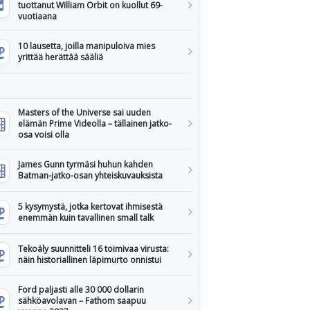
tuottanut William Orbit on kuollut 69-
vuotiaana
10 lausetta, joilla manipuloiva mies
yrittää herättää sääliä
Masters of the Universe sai uuden
elämän Prime Videolla – tällainen jatko-
osa voisi olla
James Gunn tyrmäsi huhun kahden
Batman-jatko-osan yhteiskuvauksista
5 kysymystä, jotka kertovat ihmisestä
enemmän kuin tavallinen small talk
Tekoäly suunnitteli 16 toimivaa virusta:
näin historiallinen läpimurto onnistui
Ford paljasti alle 30 000 dollarin
sähköavolavan – Fathom saapuu