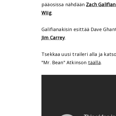
pääosissa nähdään
Zach Galifian
Wiig
.
Galifianakisin esittää Dave Ghant
Jim Carrey
.
Tsekkaa uusi traileri alla ja ka
"Mr. Bean" Atkinson
täällä
.