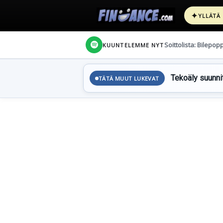
✦
YLLÄTÄ
Soittolista: Bilepop
KUUNTELEMME NYT
Tekoäly suunnit
TÄTÄ MUUT LUKEVAT