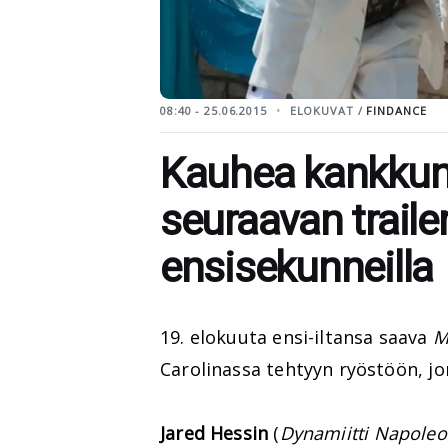
08:40 - 25.06.2015
ELOKUVAT /
FINDANCE
Kauhea kankkun
seuraavan traile
ensisekunneilla
19. elokuuta ensi-iltansa saava
M
Carolinassa tehtyyn ryöstöön, jon
Jared Hessin
(
Dynamiitti Napole