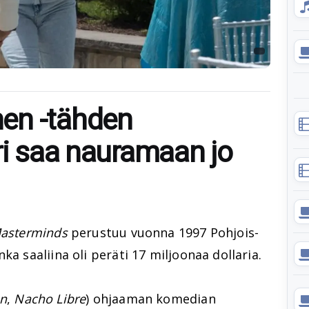
en -tähden
ri saa nauramaan jo
asterminds
perustuu vuonna 1997 Pohjois-
ka saaliina oli peräti 17 miljoonaa dollaria.
on
,
Nacho Libre
) ohjaaman komedian