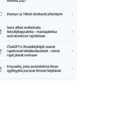
vuonna 2027
Disney+ ja Tiktok aloittavat yhteistyön
Suno alkaa vesileimata
tekoälykappaleita – massajakelua
suoratoistoon rajoitetaan
ChatGPT:n ilmaiskäyttäjät saavat
rajattomat tekstikeskustelut – nämä
rajat jäävät voimaan
8 lausetta, joita suunnitelmia ilman
syyllisyyttä peruvat ihmiset käyttävät