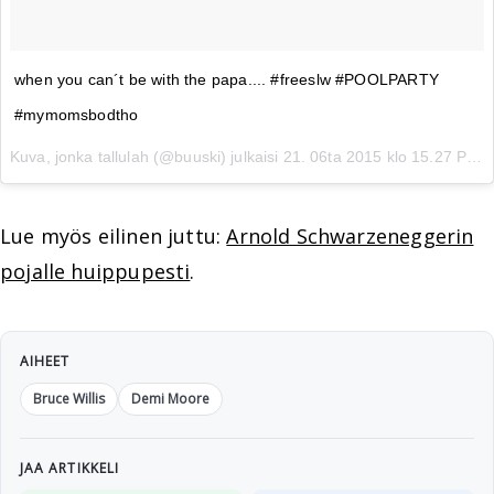
when you can´t be with the papa.... #freeslw #POOLPARTY
#mymomsbodtho
Kuva, jonka tallulah (@buuski) julkaisi
21. 06ta 2015 klo 15.27 PDT
Lue myös eilinen juttu:
Arnold Schwarzeneggerin
pojalle huippupesti
.
AIHEET
Bruce Willis
Demi Moore
JAA ARTIKKELI