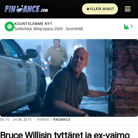
✦
YLLÄTÄ MINUT
KUUNTELEMME NYT
Soittolista: Bilepoppia 2026 - Suomihitit
06:10 - 24.06.2015
VIIHDE /
FINDANCE
Bruce Willisin tyttäret ja ex-vaimo