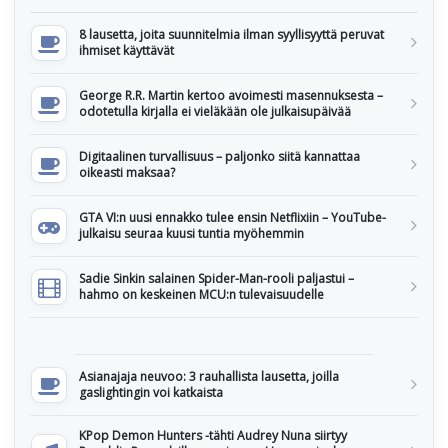
8 lausetta, joita suunnitelmia ilman syyllisyyttä peruvat
ihmiset käyttävät
George R.R. Martin kertoo avoimesti masennuksesta –
odotetulla kirjalla ei vieläkään ole julkaisupäivää
Digitaalinen turvallisuus – paljonko siitä kannattaa
oikeasti maksaa?
GTA VI:n uusi ennakko tulee ensin Netflixiin – YouTube-
julkaisu seuraa kuusi tuntia myöhemmin
Sadie Sinkin salainen Spider-Man-rooli paljastui –
hahmo on keskeinen MCU:n tulevaisuudelle
Asianajaja neuvoo: 3 rauhallista lausetta, joilla
gaslightingin voi katkaista
KPop Demon Hunters -tähti Audrey Nuna siirtyy