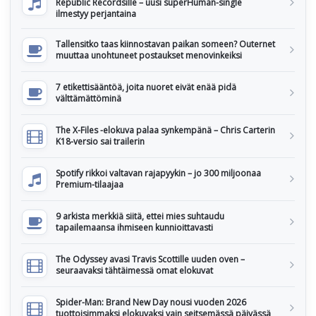
Republic Recordsille – uusi superHuman-single
ilmestyy perjantaina
Tallensitko taas kiinnostavan paikan someen? Outernet
muuttaa unohtuneet postaukset menovinkeiksi
7 etikettisääntöä, joita nuoret eivät enää pidä
välttämättöminä
The X-Files -elokuva palaa synkempänä – Chris Carterin
K18-versio sai trailerin
Spotify rikkoi valtavan rajapyykin – jo 300 miljoonaa
Premium-tilaajaa
9 arkista merkkiä siitä, ettei mies suhtaudu
tapailemaansa ihmiseen kunnioittavasti
The Odyssey avasi Travis Scottille uuden oven –
seuraavaksi tähtäimessä omat elokuvat
Spider-Man: Brand New Day nousi vuoden 2026
tuottoisimmaksi elokuvaksi vain seitsemässä päivässä