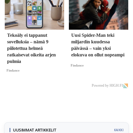
Tekoäly ei tappanut
Uusi Spider-Man teki
sovelluksia – nämä 9
miljardin kuudessa
piilotettua helmeä
päivässä – vain yksi
ratkaisevat oikeita arjen
elokuva on ollut nopeampi
pulmia
Findance
Findance
Powered by HIGH.FI
UUSIMMAT ARTIKKELIT
KAIKKI