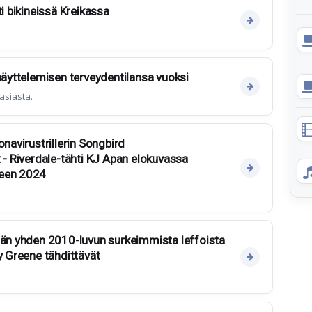
ti bikineissä Kreikassa
 näyttelemisen terveydentilansa vuoksi
fasiasta.
onavirustrillerin Songbird
t - Riverdale-tähti KJ Apan elokuvassa
teen 2024
ään yhden 2010-luvun surkeimmista leffoista
y Greene tähdittävät