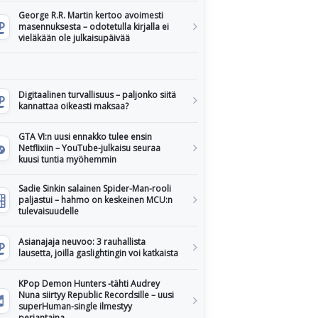
George R.R. Martin kertoo avoimesti
masennuksesta – odotetulla kirjalla ei
vieläkään ole julkaisupäivää
Digitaalinen turvallisuus – paljonko siitä
kannattaa oikeasti maksaa?
GTA VI:n uusi ennakko tulee ensin
Netflixiin – YouTube-julkaisu seuraa
kuusi tuntia myöhemmin
Sadie Sinkin salainen Spider-Man-rooli
paljastui – hahmo on keskeinen MCU:n
tulevaisuudelle
Asianajaja neuvoo: 3 rauhallista
lausetta, joilla gaslightingin voi katkaista
KPop Demon Hunters -tähti Audrey
Nuna siirtyy Republic Recordsille – uusi
superHuman-single ilmestyy
perjantaina