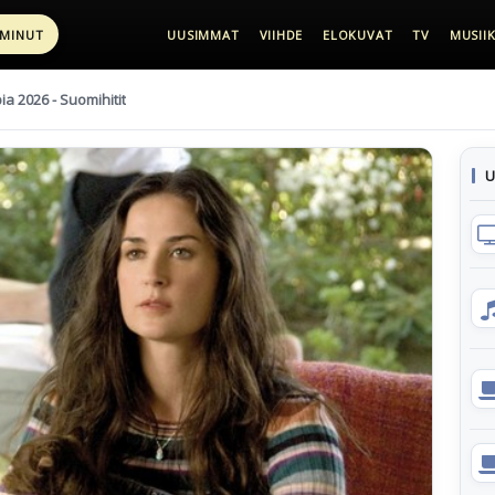
 MINUT
UUSIMMAT
VIIHDE
ELOKUVAT
TV
MUSIIK
pia 2026 - Suomihitit
U