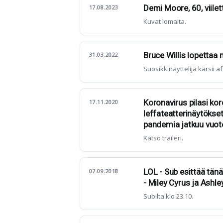
Demi Moore, 60, viilet
17.08.2023
Kuvat lomalta.
Bruce Willis lopettaa
31.03.2022
Suosikkinäyttelijä kärsii a
Koronavirus pilasi kor
17.11.2020
leffateatterinäytökse
pandemia jatkuu vuo
Katso traileri.
LOL - Sub esittää tän
07.09.2018
- Miley Cyrus ja Ashle
Subilta klo 23.10.