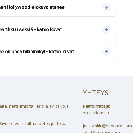
nen Hollywood-elokuva etenee
 tihkuu seksiä - katso kuvat
 on upea bikininäky! - katso kuvat
YHTEYS
a, netti-ilmiöitä, leffoja, tv-sarjoja,
Päätoimittaja:
Antti Niemelä
ivusto voi sisältää tuotesijoittelua.
juttuvinkki@findance.com
info@findance.com