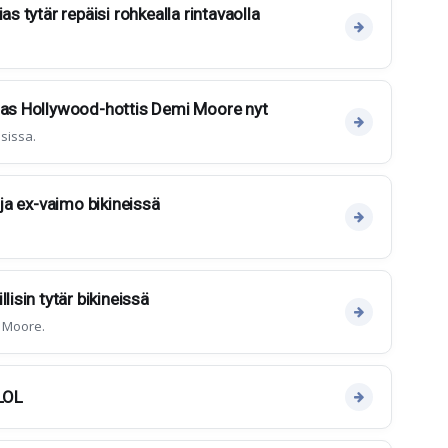
as tytär repäisi rohkealla rintavaolla
tias Hollywood-hottis Demi Moore nyt
sissa.
 ja ex-vaimo bikineissä
lisin tytär bikineissä
i Moore.
 LOL