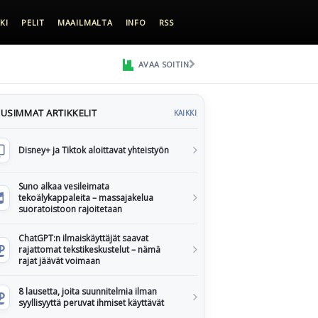
KI
PELIT
MAAILMALTA
INFO
RSS
AVAA SOITIN
USIMMAT ARTIKKELIT
KAIKKI
Disney+ ja Tiktok aloittavat yhteistyön
Suno alkaa vesileimata
tekoälykappaleita – massajakelua
suoratoistoon rajoitetaan
ChatGPT:n ilmaiskäyttäjät saavat
rajattomat tekstikeskustelut – nämä
rajat jäävät voimaan
8 lausetta, joita suunnitelmia ilman
syyllisyyttä peruvat ihmiset käyttävät