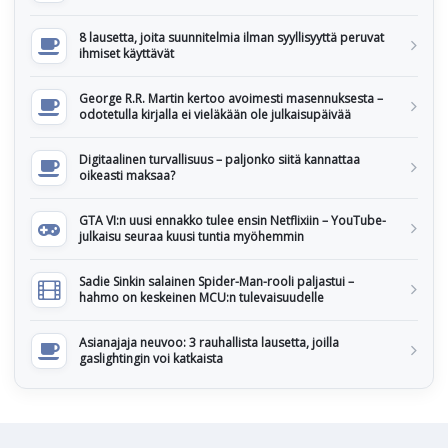
8 lausetta, joita suunnitelmia ilman syyllisyyttä peruvat
ihmiset käyttävät
George R.R. Martin kertoo avoimesti masennuksesta –
odotetulla kirjalla ei vieläkään ole julkaisupäivää
Digitaalinen turvallisuus – paljonko siitä kannattaa
oikeasti maksaa?
GTA VI:n uusi ennakko tulee ensin Netflixiin – YouTube-
julkaisu seuraa kuusi tuntia myöhemmin
Sadie Sinkin salainen Spider-Man-rooli paljastui –
hahmo on keskeinen MCU:n tulevaisuudelle
Asianajaja neuvoo: 3 rauhallista lausetta, joilla
gaslightingin voi katkaista