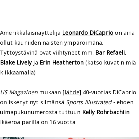
Amerikkalaisnäyttelijä
Leonardo DiCaprio
on aina
ollut kauniiden naisten ympäröimänä.
Tyttöystävinä ovat viihtyneet mm.
Bar Refaeli
,
Blake Lively
ja
Erin Heatherton
(katso kuvat nimiä
klikkaamalla).
US Magazinen
mukaan
[lähde]
40-vuotias DiCaprio
on iskenyt nyt silmänsä
Sports Illustrated
-lehden
uimapukunumerosta tuttuun
Kelly Rohrbachiin
.
Ikäeroa parilla on 16 vuotta.