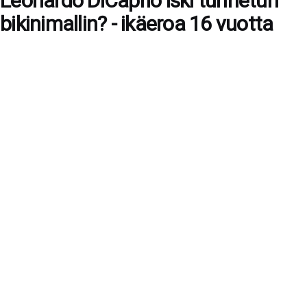
Leonardo DiCaprio iski tunnetun
bikinimallin? - ikäeroa 16 vuotta