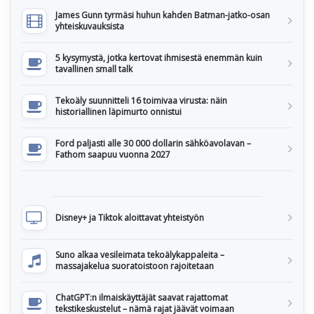
James Gunn tyrmäsi huhun kahden Batman-jatko-osan
yhteiskuvauksista
5 kysymystä, jotka kertovat ihmisestä enemmän kuin
tavallinen small talk
Tekoäly suunnitteli 16 toimivaa virusta: näin
historiallinen läpimurto onnistui
Ford paljasti alle 30 000 dollarin sähköavolavan –
Fathom saapuu vuonna 2027
Disney+ ja Tiktok aloittavat yhteistyön
Suno alkaa vesileimata tekoälykappaleita –
massajakelua suoratoistoon rajoitetaan
ChatGPT:n ilmaiskäyttäjät saavat rajattomat
tekstikeskustelut – nämä rajat jäävät voimaan