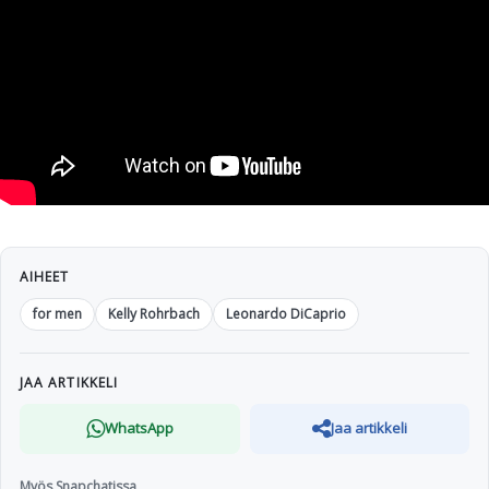
AIHEET
for men
Kelly Rohrbach
Leonardo DiCaprio
JAA ARTIKKELI
WhatsApp
Jaa artikkeli
Myös Snapchatissa