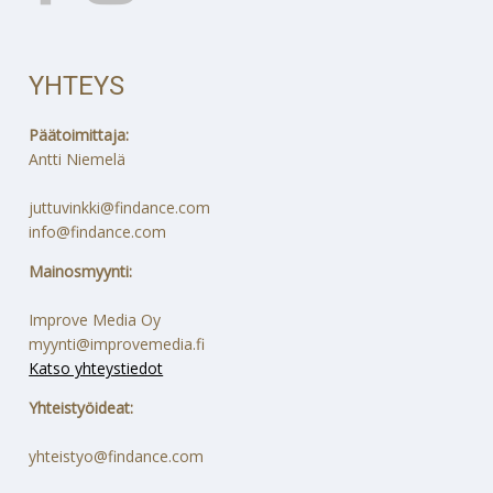
YHTEYS
Päätoimittaja:
Antti Niemelä
juttuvinkki@findance.com
info@findance.com
Mainosmyynti:
Improve Media Oy
myynti@improvemedia.fi
Katso yhteystiedot
Yhteistyöideat:
yhteistyo@findance.com