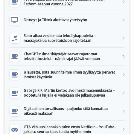
Fathom saapuu vuonna 2027
Disney+ ja Tiktok aloittavat yhteistyön
Suno alkaa vesileimata tekoälykappaleita –
massajakelua suoratoistoon rajoitetaan
ChatGPT:n ilmaiskäyttäjät saavat rajattomat
tekstikeskustelut – nämä rajat jäävät voimaan
8 lausetta, joita suunnitelmia ilman syyllisyyttä peruvat
ihmiset käyttävät
George R.R. Martin kertoo avoimesti masennuksesta –
odotetulla kirjalla ei vieläkään ole julkaisupäivää
Digitaalinen turvallisuus – paljonko siitä kannattaa
oikeasti maksaa?
GTA VI:n uusi ennakko tulee ensin Netflixiin – YouTube-
julkaisu seuraa kuusi tuntia myöhemmin