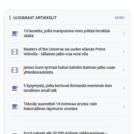
UUSIMMAT ARTIKKELIT
KAIKKI
10 lausetta, joilla manipuloiva mies yrittää herättää
sääliä
Masters of the Universe sai uuden elämän Prime
Videolla – tällainen jatko-osa voisi olla
James Gunn tyrmäsi huhun kahden Batman-jatko-osan
yhteiskuvauksista
5 kysymystä, jotka kertovat ihmisestä enemmän kuin
tavallinen small talk
Tekoäly suunnitteli 16 toimivaa virusta: näin
historiallinen läpimurto onnistui
Ford paljasti alle 30 000 dollarin sähköavolavan –