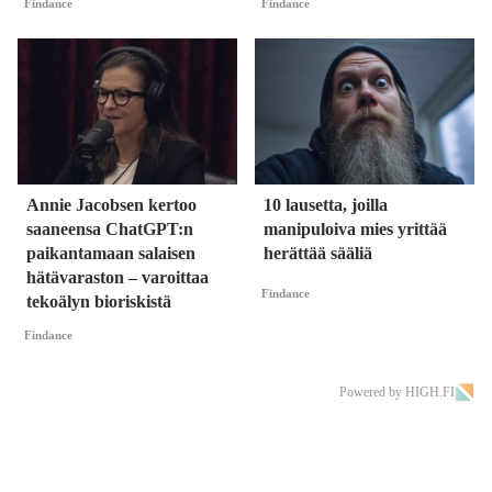
Findance
Findance
Annie Jacobsen kertoo
10 lausetta, joilla
saaneensa ChatGPT:n
manipuloiva mies yrittää
paikantamaan salaisen
herättää sääliä
hätävaraston – varoittaa
Findance
tekoälyn bioriskistä
Findance
Powered by HIGH.FI