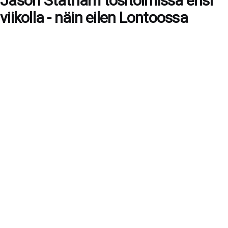
Jason Statham tositoimissa ensi
viikolla - näin eilen Lontoossa