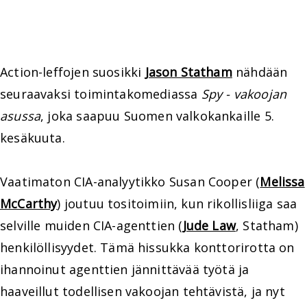
Action-leffojen suosikki
Jason Statham
nähdään
seuraavaksi toimintakomediassa
Spy - vakoojan
asussa
, joka saapuu Suomen valkokankaille 5.
kesäkuuta.
Vaatimaton CIA-analyytikko Susan Cooper (
Melissa
McCarthy
) joutuu tositoimiin, kun rikollisliiga saa
selville muiden CIA-agenttien (
Jude Law
, Statham)
henkilöllisyydet. Tämä hissukka konttorirotta on
ihannoinut agenttien jännittävää työtä ja
haaveillut todellisen vakoojan tehtävistä, ja nyt