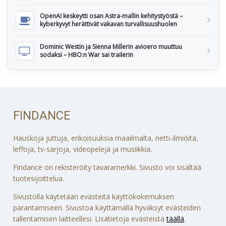
OpenAI keskeytti osan Astra-mallin kehitystyöstä –
kyberkyvyt herättivät vakavan turvallisuushuolen
Dominic Westin ja Sienna Millerin avioero muuttuu
sodaksi – HBO:n War sai trailerin
FINDANCE
Hauskoja juttuja, erikoisuuksia maailmalta, netti-ilmiöitä,
leffoja, tv-sarjoja, videopelejä ja musiikkia.
Findance on rekisteröity tavaramerkki. Sivusto voi sisältää
tuotesijoittelua.
Sivustolla käytetään evästeitä käyttökokemuksen
parantamiseen. Sivustoa käyttämällä hyväksyt evästeiden
tallentamisen laitteellesi. Lisätietoja evästeistä
täällä
.