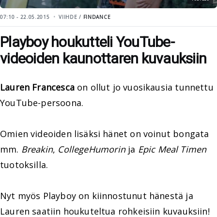
07:10 - 22.05.2015
VIIHDE /
FINDANCE
Playboy houkutteli YouTube-
videoiden kaunottaren kuvauksiin
Lauren Francesca
on ollut jo vuosikausia tunnettu
YouTube-persoona.
Omien videoiden lisäksi hänet on voinut bongata
mm.
Breakin
,
CollegeHumorin
ja
Epic Meal Timen
tuotoksilla.
Nyt myös Playboy on kiinnostunut hänestä ja
Lauren saatiin houkuteltua rohkeisiin kuvauksiin!