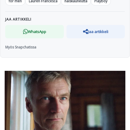
for men
Lauren Francesca
naiskauneutta
Playboy
JAA ARTIKKELI
WhatsApp
Jaa artikkeli
Myös Snapchatissa