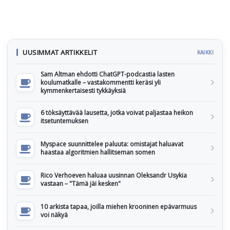
UUSIMMAT ARTIKKELIT
KAIKKI
Sam Altman ehdotti ChatGPT-podcastia lasten
koulumatkalle – vastakommentti keräsi yli
kymmenkertaisesti tykkäyksiä
6 töksäyttävää lausetta, jotka voivat paljastaa heikon
itsetuntemuksen
Myspace suunnittelee paluuta: omistajat haluavat
haastaa algoritmien hallitseman somen
Rico Verhoeven haluaa uusinnan Oleksandr Usykia
vastaan – "Tämä jäi kesken"
10 arkista tapaa, joilla miehen krooninen epävarmuus
voi näkyä