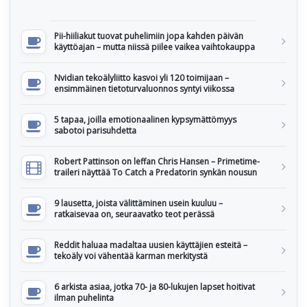
Pii-hiiliakut tuovat puhelimiin jopa kahden päivän
käyttöajan – mutta niissä piilee vaikea vaihtokauppa
Nvidian tekoälyliitto kasvoi yli 120 toimijaan –
ensimmäinen tietoturvaluonnos syntyi viikossa
5 tapaa, joilla emotionaalinen kypsymättömyys
sabotoi parisuhdetta
Robert Pattinson on leffan Chris Hansen – Primetime-
traileri näyttää To Catch a Predatorin synkän nousun
9 lausetta, joista välittäminen usein kuuluu –
ratkaisevaa on, seuraavatko teot perässä
Reddit haluaa madaltaa uusien käyttäjien esteitä –
tekoäly voi vähentää karman merkitystä
6 arkista asiaa, jotka 70- ja 80-lukujen lapset hoitivat
ilman puhelinta