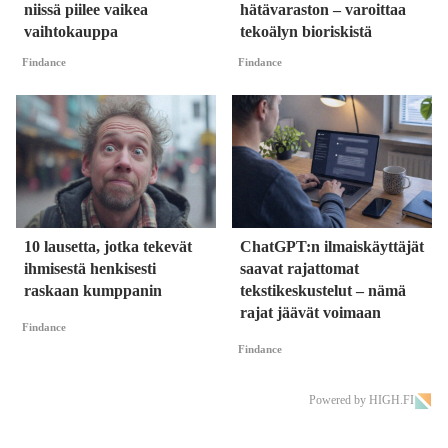
niissä piilee vaikea
hätävaraston – varoittaa
vaihtokauppa
tekoälyn bioriskistä
Findance
Findance
10 lausetta, jotka tekevät
ChatGPT:n ilmaiskäyttäjät
ihmisestä henkisesti
saavat rajattomat
raskaan kumppanin
tekstikeskustelut – nämä
rajat jäävät voimaan
Findance
Findance
Powered by HIGH.FI