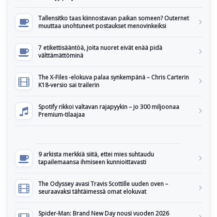
Tallensitko taas kiinnostavan paikan someen? Outernet
muuttaa unohtuneet postaukset menovinkeiksi
7 etikettisääntöä, joita nuoret eivät enää pidä
välttämättöminä
The X-Files -elokuva palaa synkempänä – Chris Carterin
K18-versio sai trailerin
Spotify rikkoi valtavan rajapyykin – jo 300 miljoonaa
Premium-tilaajaa
9 arkista merkkiä siitä, ettei mies suhtaudu
tapailemaansa ihmiseen kunnioittavasti
The Odyssey avasi Travis Scottille uuden oven –
seuraavaksi tähtäimessä omat elokuvat
Spider-Man: Brand New Day nousi vuoden 2026