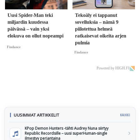
Uusi Spider-Man teki
Tekoäly ei tappanut
miljardin kuudessa
sovelluksia – nämä 9
päivässä – vain yksi
piilotettua helmeä
elokuva on ollut nopeampi
ratkaisevat oikeita arjen
pulmia
Findance
Findance
Powered by HIGH.FI
UUSIMMAT ARTIKKELIT
KAIKKI
KPop Demon Hunters -tähti Audrey Nuna siirtyy
Republic Recordsille – uusi superHuman-single
ilmestyy perjantaina