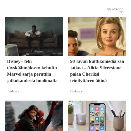
Disney+ teki
90-luvun kulttikomedia saa
täyskäännöksen: kehuttu
jatkoa – Alicia Silverstone
Marvel-sarja peruttiin
palaa Cheriksi
jatkokaudesta huolimatta
teinityttären äitinä
Findance
Findance