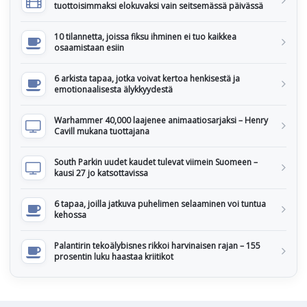
tuottoisimmaksi elokuvaksi vain seitsemässä päivässä
10 tilannetta, joissa fiksu ihminen ei tuo kaikkea
osaamistaan esiin
6 arkista tapaa, jotka voivat kertoa henkisestä ja
emotionaalisesta älykkyydestä
Warhammer 40,000 laajenee animaatiosarjaksi – Henry
Cavill mukana tuottajana
South Parkin uudet kaudet tulevat viimein Suomeen –
kausi 27 jo katsottavissa
6 tapaa, joilla jatkuva puhelimen selaaminen voi tuntua
kehossa
Palantirin tekoälybisnes rikkoi harvinaisen rajan – 155
prosentin luku haastaa kriitikot