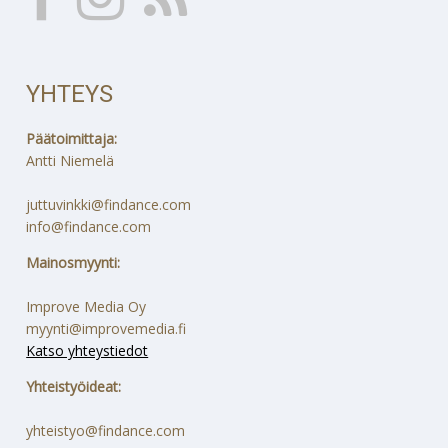
YHTEYS
Päätoimittaja:
Antti Niemelä
juttuvinkki@findance.com
info@findance.com
Mainosmyynti:
Improve Media Oy
myynti@improvemedia.fi
Katso yhteystiedot
Yhteistyöideat:
yhteistyo@findance.com