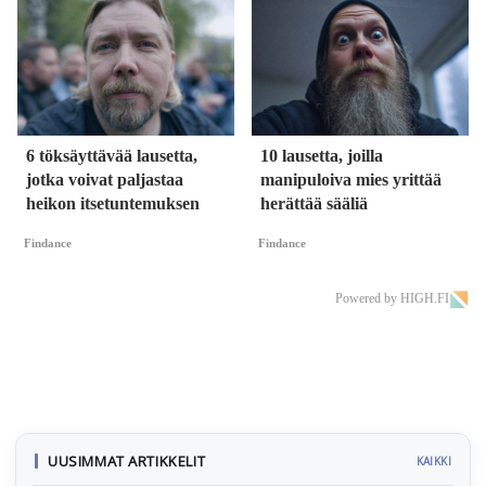
6 töksäyttävää lausetta,
10 lausetta, joilla
jotka voivat paljastaa
manipuloiva mies yrittää
heikon itsetuntemuksen
herättää sääliä
Findance
Findance
Powered by HIGH.FI
UUSIMMAT ARTIKKELIT
KAIKKI