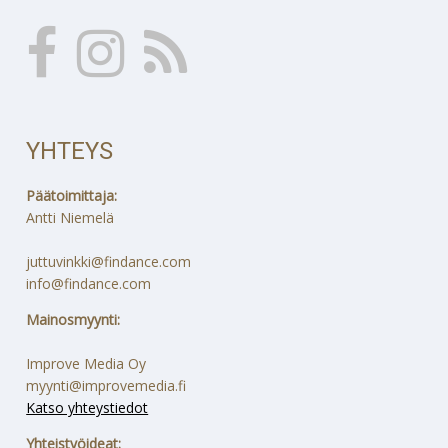
YHTEYS
Päätoimittaja:
Antti Niemelä
juttuvinkki@findance.com
info@findance.com
Mainosmyynti:
Improve Media Oy
myynti@improvemedia.fi
Katso yhteystiedot
Yhteistyöideat: