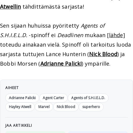
Atwellin
tähdittämästä sarjasta!
Sen sijaan huhuissa pyöritetty
Agents of
S.H.I.E.L.D.
-spinoff ei
Deadlinen
mukaan
[lähde]
toteudu ainakaan vielä. Spinoff oli tarkoitus luoda
sarjasta tuttujen Lance Hunterin (
Nick Blood
) ja
Bobbi Morsen (
Adrianne Palicki
) ympärille.
AIHEET
Adrianne Palicki
Agent Carter
Agents of S.H.I.E.L.D.
Hayley Atwell
Marvel
Nick Blood
superhero
JAA ARTIKKELI