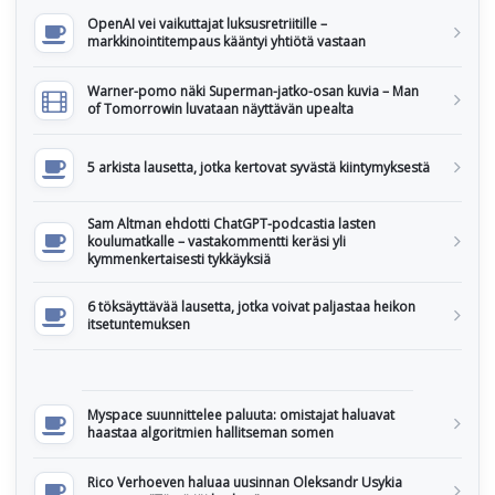
OpenAI vei vaikuttajat luksusretriitille –
markkinointitempaus kääntyi yhtiötä vastaan
Warner-pomo näki Superman-jatko-osan kuvia – Man
of Tomorrowin luvataan näyttävän upealta
5 arkista lausetta, jotka kertovat syvästä kiintymyksestä
Sam Altman ehdotti ChatGPT-podcastia lasten
koulumatkalle – vastakommentti keräsi yli
kymmenkertaisesti tykkäyksiä
6 töksäyttävää lausetta, jotka voivat paljastaa heikon
itsetuntemuksen
Myspace suunnittelee paluuta: omistajat haluavat
haastaa algoritmien hallitseman somen
Rico Verhoeven haluaa uusinnan Oleksandr Usykia