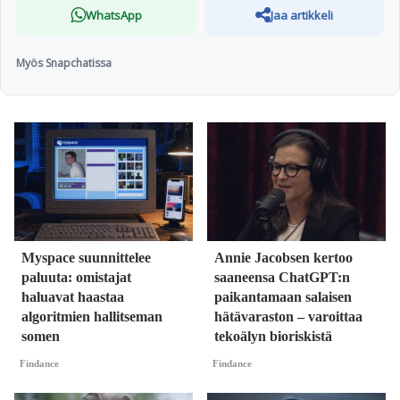
WhatsApp
Jaa artikkeli
Myös Snapchatissa
Myspace suunnittelee
Annie Jacobsen kertoo
paluuta: omistajat
saaneensa ChatGPT:n
haluavat haastaa
paikantamaan salaisen
algoritmien hallitseman
hätävaraston – varoittaa
somen
tekoälyn bioriskistä
Findance
Findance