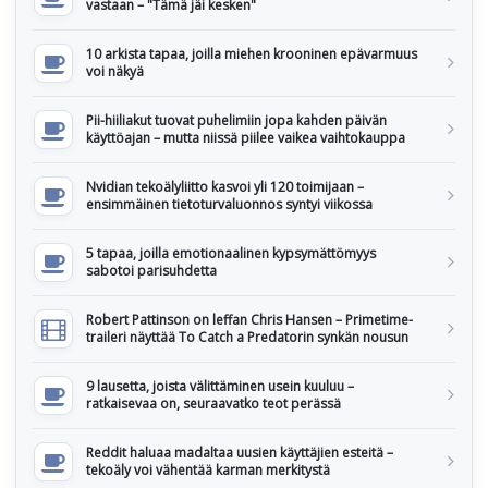
vastaan – "Tämä jäi kesken"
10 arkista tapaa, joilla miehen krooninen epävarmuus
voi näkyä
Pii-hiiliakut tuovat puhelimiin jopa kahden päivän
käyttöajan – mutta niissä piilee vaikea vaihtokauppa
Nvidian tekoälyliitto kasvoi yli 120 toimijaan –
ensimmäinen tietoturvaluonnos syntyi viikossa
5 tapaa, joilla emotionaalinen kypsymättömyys
sabotoi parisuhdetta
Robert Pattinson on leffan Chris Hansen – Primetime-
traileri näyttää To Catch a Predatorin synkän nousun
9 lausetta, joista välittäminen usein kuuluu –
ratkaisevaa on, seuraavatko teot perässä
Reddit haluaa madaltaa uusien käyttäjien esteitä –
tekoäly voi vähentää karman merkitystä