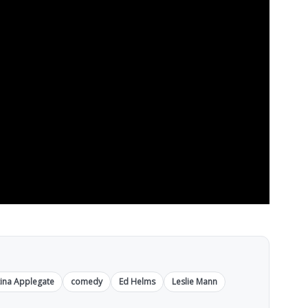
tina Applegate
comedy
Ed Helms
Leslie Mann