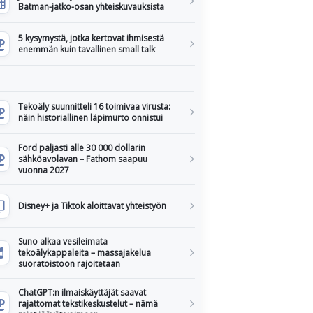
Batman-jatko-osan yhteiskuvauksista
5 kysymystä, jotka kertovat ihmisestä
enemmän kuin tavallinen small talk
Tekoäly suunnitteli 16 toimivaa virusta:
näin historiallinen läpimurto onnistui
Ford paljasti alle 30 000 dollarin
sähköavolavan – Fathom saapuu
vuonna 2027
Disney+ ja Tiktok aloittavat yhteistyön
Suno alkaa vesileimata
tekoälykappaleita – massajakelua
suoratoistoon rajoitetaan
ChatGPT:n ilmaiskäyttäjät saavat
rajattomat tekstikeskustelut – nämä