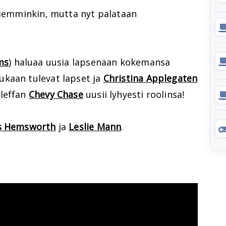
 aiemminkin, mutta nyt palataan
ms
) haluaa uusia lapsenaan kokemansa
ukaan tulevat lapset ja
Christina Applegaten
sleffan
Chevy Chase
uusii lyhyesti roolinsa!
s Hemsworth
ja
Leslie Mann
.