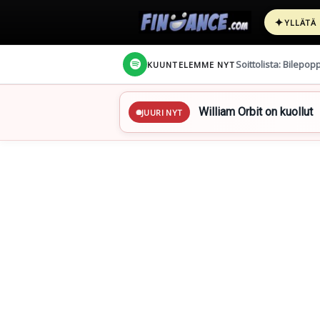
✦
YLLÄTÄ
Soittolista: Bilepop
KUUNTELEMME NYT
William Orbit on kuollut
JUURI NYT