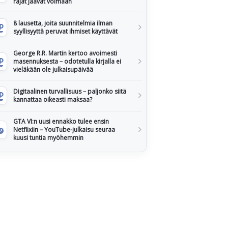
rajat jäävät voimaan
8 lausetta, joita suunnitelmia ilman
syyllisyyttä peruvat ihmiset käyttävät
George R.R. Martin kertoo avoimesti
masennuksesta – odotetulla kirjalla ei
vieläkään ole julkaisupäivää
Digitaalinen turvallisuus – paljonko siitä
kannattaa oikeasti maksaa?
GTA VI:n uusi ennakko tulee ensin
Netflixiin – YouTube-julkaisu seuraa
kuusi tuntia myöhemmin