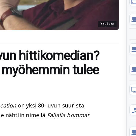
YouTube
vun hittikomedian?
ta myöhemmin tulee
cation
on yksi 80-luvun suurista
e nähtiin nimellä
Faijalla hommat