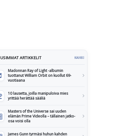
USIMMAT ARTIKKELIT
KAIKKI
Madonnan Ray of Light -albumin
tuottanut William Orbit on kuollut 69-
vuotiaana
10 lausetta, joilla manipuloiva mies
yrittää herättää sääliä
Masters of the Universe sai uuden
elämän Prime Videolla – tällainen jatko-
osa voisi olla
James Gunn tyrmäsi huhun kahden