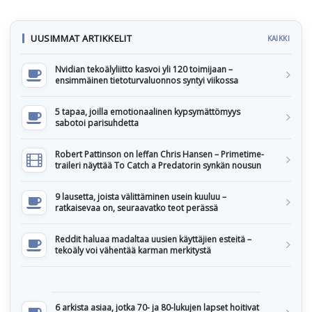
UUSIMMAT ARTIKKELIT
KAIKKI
Nvidian tekoälyliitto kasvoi yli 120 toimijaan –
ensimmäinen tietoturvaluonnos syntyi viikossa
5 tapaa, joilla emotionaalinen kypsymättömyys
sabotoi parisuhdetta
Robert Pattinson on leffan Chris Hansen – Primetime-
traileri näyttää To Catch a Predatorin synkän nousun
9 lausetta, joista välittäminen usein kuuluu –
ratkaisevaa on, seuraavatko teot perässä
Reddit haluaa madaltaa uusien käyttäjien esteitä –
tekoäly voi vähentää karman merkitystä
6 arkista asiaa, jotka 70- ja 80-lukujen lapset hoitivat