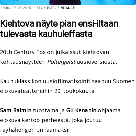
11:40 - 05.05.2015
ELOKUVAT /
FINDANCE
Kiehtova näyte pian ensi-iltaan
tulevasta kauhuleffasta
20th Century Fox on julkaissut kiehtovan
kohtausnäytteen
Poltergeist
-uusioversiosta.
Kauhuklassikon uusiofilmatisointi saapuu Suomen
elokuvateattereihin 29. toukokuuta.
Sam Raimin
tuottama ja
Gil Kenanin
ohjaama
elokuva kertoo perheestä, joka joutuu
räyhähengen piinaamaksi.