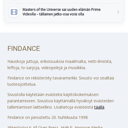
Masters of the Universe sai uuden elämän Prime
Videolla – tällainen jatko-osa voisi olla
FINDANCE
Hauskoja juttuja, erikoisuuksia maailmalta, netti-ilmiöitä,
leffoja, tv-sarjoja, videopelejä ja musiikkia.
Findance on rekisteröity tavaramerkki. Sivusto voi sisältää
tuotesijoittelua.
Sivustolla käytetään evästeitä käyttökokemuksen
parantamiseen. Sivustoa käyttämällä hyväksyt evästeiden
tallentamisen laitteellesi. Lisätietoja evästeistä
täällä
.
Findance on perustettu 20. huhtikuuta 1998.
Yhteistyössä: All Over Press, High.fi, Improve Media,