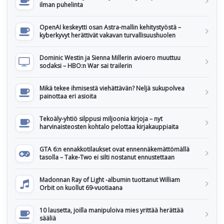
ilman puhelinta
OpenAI keskeytti osan Astra-mallin kehitystyöstä –
kyberkyvyt herättivät vakavan turvallisuushuolen
Dominic Westin ja Sienna Millerin avioero muuttuu
sodaksi – HBO:n War sai trailerin
Mikä tekee ihmisestä viehättävän? Neljä sukupolvea
painottaa eri asioita
Tekoäly-yhtiö silppusi miljoonia kirjoja – nyt
harvinaisteosten kohtalo pelottaa kirjakauppiaita
GTA 6:n ennakkotilaukset ovat ennennäkemättömällä
tasolla – Take-Two ei silti nostanut ennustettaan
Madonnan Ray of Light -albumin tuottanut William
Orbit on kuollut 69-vuotiaana
10 lausetta, joilla manipuloiva mies yrittää herättää
sääliä