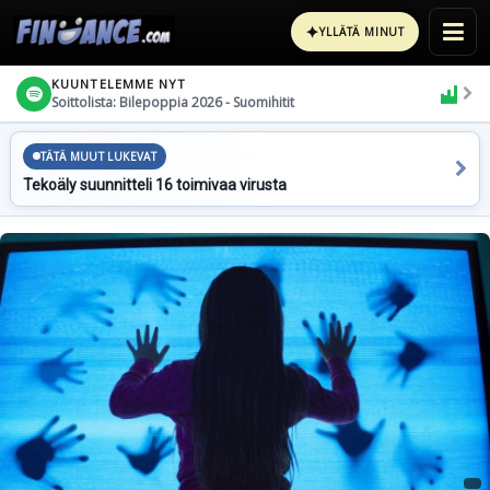
✦
YLLÄTÄ MINUT
KUUNTELEMME NYT
Soittolista: Bilepoppia 2026 - Suomihitit
TÄTÄ MUUT LUKEVAT
Tekoäly suunnitteli 16 toimivaa virusta