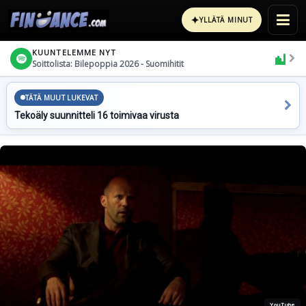
✦
YLLÄTÄ MINUT
KUUNTELEMME NYT
Soittolista: Bilepoppia 2026 - Suomihitit
TÄTÄ MUUT LUKEVAT
Tekoäly suunnitteli 16 toimivaa virusta
YouTube