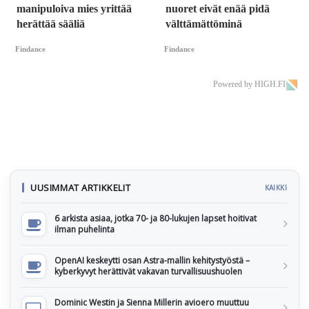
manipuloiva mies yrittää
nuoret eivät enää pidä
herättää sääliä
välttämättöminä
Findance
Findance
Powered by HIGH.FI
UUSIMMAT ARTIKKELIT
KAIKKI
6 arkista asiaa, jotka 70- ja 80-lukujen lapset hoitivat
ilman puhelinta
OpenAI keskeytti osan Astra-mallin kehitystyöstä –
kyberkyvyt herättivät vakavan turvallisuushuolen
Dominic Westin ja Sienna Millerin avioero muuttuu