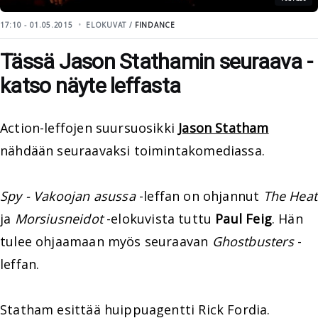
17:10 - 01.05.2015
ELOKUVAT /
FINDANCE
Tässä Jason Stathamin seuraava -
katso näyte leffasta
Action-leffojen suursuosikki
Jason Statham
nähdään seuraavaksi toimintakomediassa.
Spy - Vakoojan asussa
-leffan on ohjannut
The Heat
ja
Morsiusneidot
-elokuvista tuttu
Paul Feig
. Hän
tulee ohjaamaan myös seuraavan
Ghostbusters
-
leffan.
Statham esittää huippuagentti Rick Fordia.