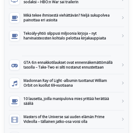
sodaksi – HBO:n War sai trailerin
Mikä tekee ihmisestä viehättävän? Neljä sukupolvea
painottaa eri asioita
Tekoäly-yhtiö silppusi miljoonia kirjoja – nyt
harvinaisteosten kohtalo pelottaa kirjakauppiaita
GTA 6:n ennakkotilaukset ovat ennennäkemättömällä
tasolla – Take-Two ei silti nostanut ennustettaan
Madonnan Ray of Light -albumin tuottanut William
Orbit on kuollut 69-vuotiaana
10 lausetta, joilla manipuloiva mies yrittää herättää
sääliä
Masters of the Universe sai uuden elämän Prime
Videolla – tällainen jatko-osa voisi olla