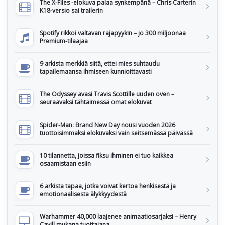
The X-Files -elokuva palaa synkempänä – Chris Carterin
K18-versio sai trailerin
Spotify rikkoi valtavan rajapyykin – jo 300 miljoonaa
Premium-tilaajaa
9 arkista merkkiä siitä, ettei mies suhtaudu
tapailemaansa ihmiseen kunnioittavasti
The Odyssey avasi Travis Scottille uuden oven –
seuraavaksi tähtäimessä omat elokuvat
Spider-Man: Brand New Day nousi vuoden 2026
tuottoisimmaksi elokuvaksi vain seitsemässä päivässä
10 tilannetta, joissa fiksu ihminen ei tuo kaikkea
osaamistaan esiin
6 arkista tapaa, jotka voivat kertoa henkisestä ja
emotionaalisesta älykkyydestä
Warhammer 40,000 laajenee animaatiosarjaksi – Henry
Cavill mukana tuottajana