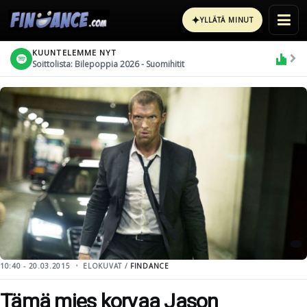
✦
YLLÄTÄ MINUT
KUUNTELEMME NYT
Soittolista: Bilepoppia 2026 - Suomihitit
10:40 - 20.03.2015
ELOKUVAT /
FINDANCE
Tämä mies korvaa Jason