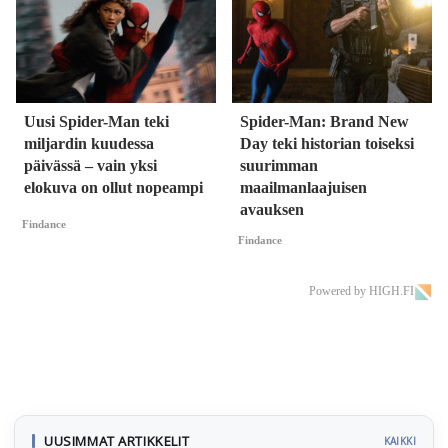
Uusi Spider-Man teki
Spider-Man: Brand New
miljardin kuudessa
Day teki historian toiseksi
päivässä – vain yksi
suurimman
elokuva on ollut nopeampi
maailmanlaajuisen
avauksen
Findance
Findance
Powered by HIGH.FI
UUSIMMAT ARTIKKELIT
KAIKKI