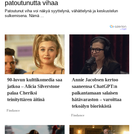
90-luvun kulttikomedia saa
Annie Jacobsen kertoo
jatkoa – Alicia Silverstone
saaneensa ChatGPT:n
palaa Cheriksi
paikantamaan salaisen
teinityttären äitinä
hätävaraston – varoittaa
tekoälyn bioriskistä
Findance
Findance