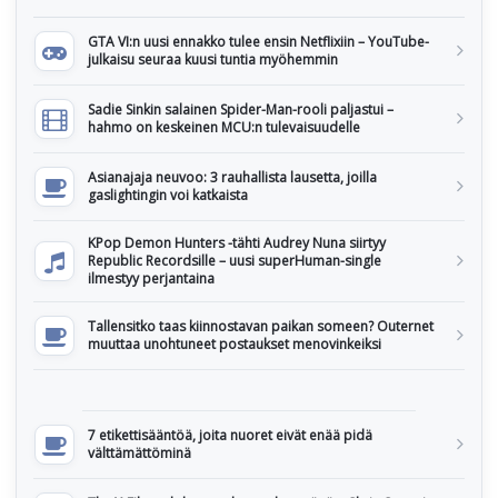
GTA VI:n uusi ennakko tulee ensin Netflixiin – YouTube-
julkaisu seuraa kuusi tuntia myöhemmin
Sadie Sinkin salainen Spider-Man-rooli paljastui –
hahmo on keskeinen MCU:n tulevaisuudelle
Asianajaja neuvoo: 3 rauhallista lausetta, joilla
gaslightingin voi katkaista
KPop Demon Hunters -tähti Audrey Nuna siirtyy
Republic Recordsille – uusi superHuman-single
ilmestyy perjantaina
Tallensitko taas kiinnostavan paikan someen? Outernet
muuttaa unohtuneet postaukset menovinkeiksi
7 etikettisääntöä, joita nuoret eivät enää pidä
välttämättöminä