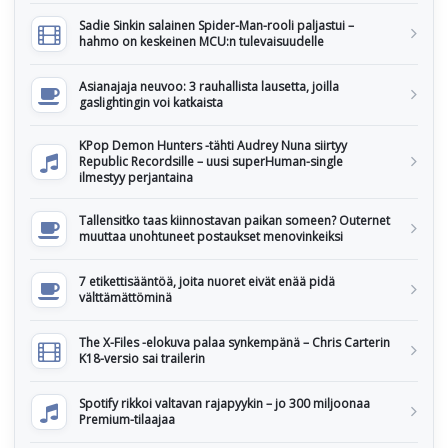
Sadie Sinkin salainen Spider-Man-rooli paljastui –
hahmo on keskeinen MCU:n tulevaisuudelle
Asianajaja neuvoo: 3 rauhallista lausetta, joilla
gaslightingin voi katkaista
KPop Demon Hunters -tähti Audrey Nuna siirtyy
Republic Recordsille – uusi superHuman-single
ilmestyy perjantaina
Tallensitko taas kiinnostavan paikan someen? Outernet
muuttaa unohtuneet postaukset menovinkeiksi
7 etikettisääntöä, joita nuoret eivät enää pidä
välttämättöminä
The X-Files -elokuva palaa synkempänä – Chris Carterin
K18-versio sai trailerin
Spotify rikkoi valtavan rajapyykin – jo 300 miljoonaa
Premium-tilaajaa