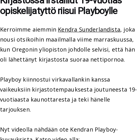
Kirjastossa irstaillut 19-vuotias
opiskelijatyttö riisui Playboylle
Kerroimme aiemmin
Kendra Sunderlandista
, joka
nousi otsikoihin maailmalla viime marraskuussa,
kun Oregonin yliopiston johdolle selvisi, että hän
oli lähettänyt kirjastosta suoraa nettipornoa.
Playboy kiinnostui virkavallankin kanssa
vaikeuksiin kirjastotempauksesta joutuneesta 19-
vuotiaasta kaunottaresta ja teki hänelle
tarjouksen.
Nyt videolla nähdään ote Kendran Playboy-
kuvauksista. Katso video alla: