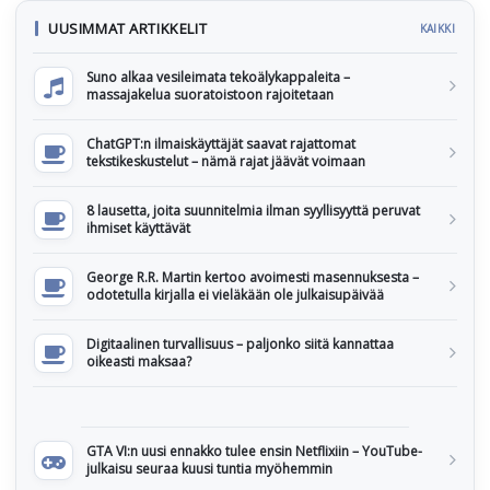
UUSIMMAT ARTIKKELIT
KAIKKI
Suno alkaa vesileimata tekoälykappaleita –
massajakelua suoratoistoon rajoitetaan
ChatGPT:n ilmaiskäyttäjät saavat rajattomat
tekstikeskustelut – nämä rajat jäävät voimaan
8 lausetta, joita suunnitelmia ilman syyllisyyttä peruvat
ihmiset käyttävät
George R.R. Martin kertoo avoimesti masennuksesta –
odotetulla kirjalla ei vieläkään ole julkaisupäivää
Digitaalinen turvallisuus – paljonko siitä kannattaa
oikeasti maksaa?
GTA VI:n uusi ennakko tulee ensin Netflixiin – YouTube-
julkaisu seuraa kuusi tuntia myöhemmin