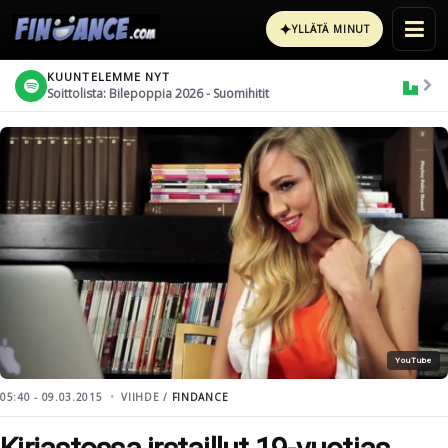
✦
YLLÄTÄ MINUT
KUUNTELEMME NYT
Soittolista: Bilepoppia 2026 - Suomihitit
YouTube
05:40 - 09.03.2015
VIIHDE /
FINDANCE