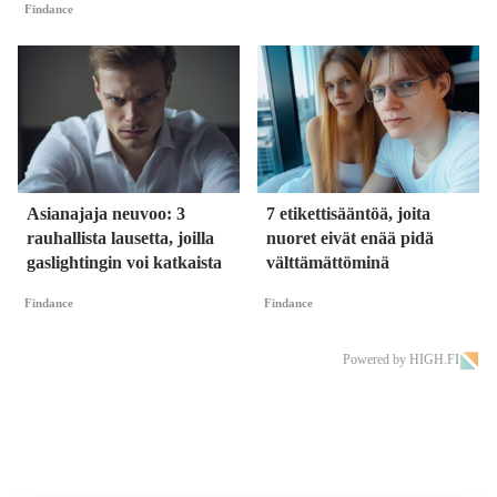
Findance
Asianajaja neuvoo: 3
7 etikettisääntöä, joita
rauhallista lausetta, joilla
nuoret eivät enää pidä
gaslightingin voi katkaista
välttämättöminä
Findance
Findance
Powered by HIGH.FI