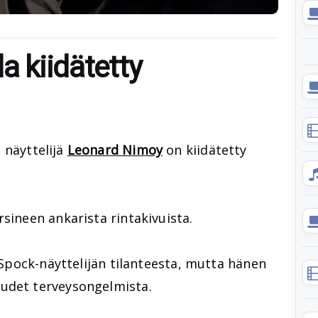
a kiidätetty
 näyttelijä
Leonard Nimoy
on kiidätetty
sineen ankarista rintakivuista.
a Spock-näyttelijän tilanteesta, mutta hänen
audet terveysongelmista.