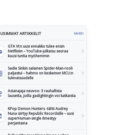
USIMMAT ARTIKKELIT
KAIKKI
GTA VI:n uusi ennakko tulee ensin
Netflixiin – YouTube-julkaisu seuraa
kuusi tuntia myöhemmin
Sadie Sinkin salainen Spider-Man-rooli
paljastui – hahmo on keskeinen MCU:n
tulevaisuudelle
Asianajaja neuvoo: 3 rauhallista
lausetta, joilla gaslightingin voi katkaista
KPop Demon Hunters -tähti Audrey
Nuna siirtyy Republic Recordsille – uusi
superHuman-single ilmestyy
perjantaina