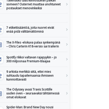
Tallensitko taas kiinnostavan paikan
someen? Outernet muuttaa unohtuneet
postaukset menovinkeiksi
7 etikettisääntöä, joita nuoret eivät
enää pidä välttämättöminä
The X-Files -elokuva palaa synkempänä
– Chris Carterin K18-versio sai trailerin
Spotify rikkoi valtavan rajapyykin – jo
300 miljoonaa Premium-tilaajaa
9 arkista merkkiä siitä, ettei mies
suhtaudu tapailemaansa ihmiseen
kunnioittavasti
The Odyssey avasi Travis Scottille
uuden oven – seuraavaksi tähtäimessä
omat elokuvat
Spider-Man: Brand New Day nousi