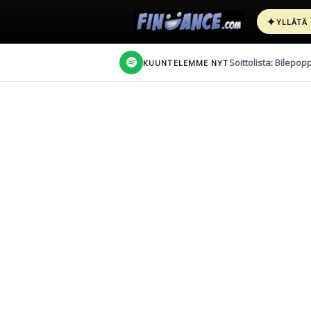
✦
YLLÄTÄ
Soittolista: Bilepop
KUUNTELEMME NYT