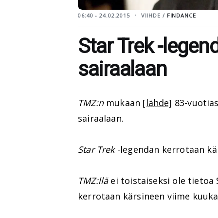
06:40 - 24.02.2015
VIIHDE /
FINDANCE
Star Trek -legend
sairaalaan
TMZ:n
mukaan
[lähde]
83-vuotias
sairaalaan.
Star Trek
-legendan kerrotaan kär
TMZ:llä
ei toistaiseksi ole tieto
kerrotaan kärsineen viime kuuk