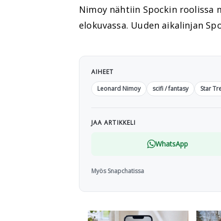
Nimoy nähtiin Spockin roolissa
elokuvassa. Uuden aikalinjan Spo
AIHEET
Leonard Nimoy
scifi / fantasy
Star Tr
JAA ARTIKKELI
WhatsApp
Myös Snapchatissa