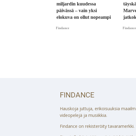
miljardin kuudessa
täysk
päivässä – vain yksi
Marvel
elokuva on ollut nopeampi
jatko
Findance
Findance
FINDANCE
Hauskoja juttuja, erikoisuuksia maailmalt
videopelejä ja musiikkia.
Findance on rekisteröity tavaramerkki. S