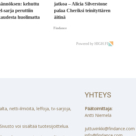
äännöksen: kehuttu
jatkoa – Alicia Silverstone
-sarja peruttiin
palaa Cheriksi teinityttären
kaudesta huolimatta
äitinä
Findance
Powered by HIGH.FI
YHTEYS
a, netti-ilmiöitä, leffoja, tv-sarjoja,
Päätoimittaja:
Antti Niemelä
ivusto voi sisältää tuotesijoittelua.
juttuvinkki@findance.com
info@findance.com