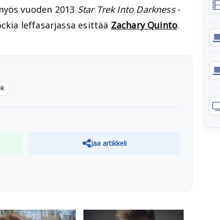
 myös vuoden 2013
Star Trek Into Darkness
-
ckia leffasarjassa esittää
Zachary Quinto
.
ek
Jaa artikkeli