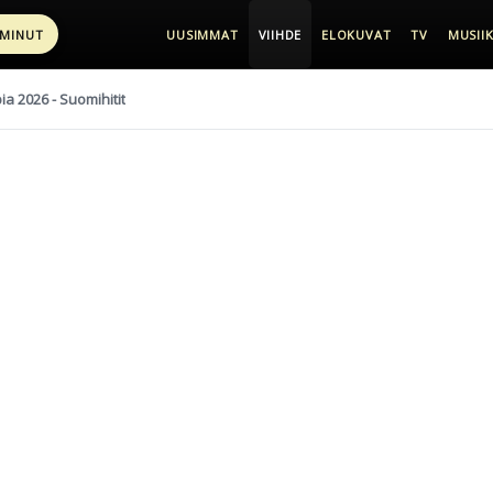
 MINUT
UUSIMMAT
VIIHDE
ELOKUVAT
TV
MUSIIK
pia 2026 - Suomihitit