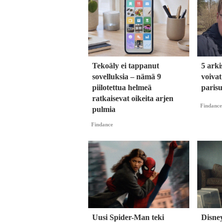
Tekoäly ei tappanut
5 arki
sovelluksia – nämä 9
voiva
piilotettua helmeä
parisu
ratkaisevat oikeita arjen
Findance
pulmia
Findance
Uusi Spider-Man teki
Disney