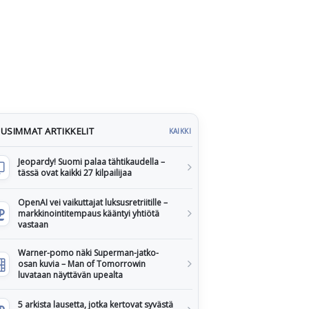
USIMMAT ARTIKKELIT
KAIKKI
Jeopardy! Suomi palaa tähtikaudella –
tässä ovat kaikki 27 kilpailijaa
OpenAI vei vaikuttajat luksusretriitille –
markkinointitempaus kääntyi yhtiötä
vastaan
Warner-pomo näki Superman-jatko-
osan kuvia – Man of Tomorrowin
luvataan näyttävän upealta
5 arkista lausetta, jotka kertovat syvästä