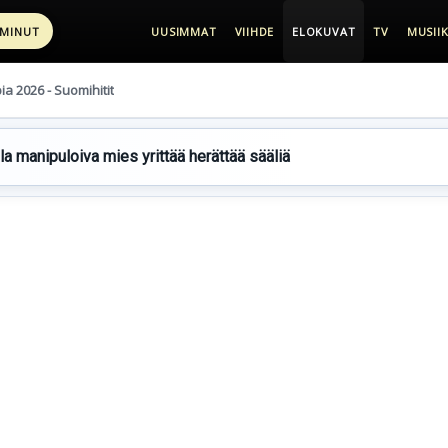
 MINUT
UUSIMMAT
VIIHDE
ELOKUVAT
TV
MUSIIK
pia 2026 - Suomihitit
lla manipuloiva mies yrittää herättää sääliä