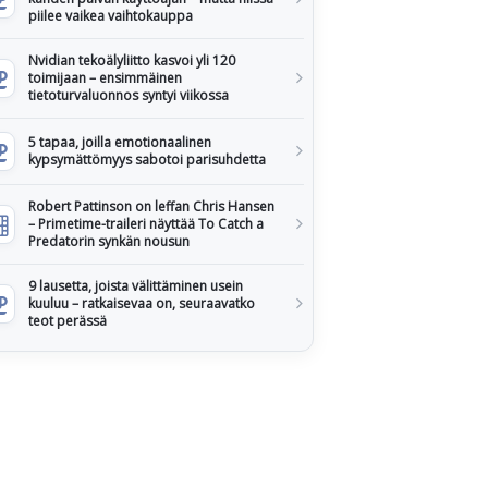
piilee vaikea vaihtokauppa
Nvidian tekoälyliitto kasvoi yli 120
toimijaan – ensimmäinen
tietoturvaluonnos syntyi viikossa
5 tapaa, joilla emotionaalinen
kypsymättömyys sabotoi parisuhdetta
Robert Pattinson on leffan Chris Hansen
– Primetime-traileri näyttää To Catch a
Predatorin synkän nousun
9 lausetta, joista välittäminen usein
kuuluu – ratkaisevaa on, seuraavatko
teot perässä