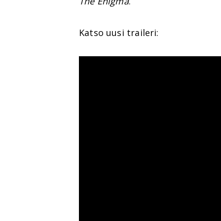
The Enigma
.
Katso uusi traileri: