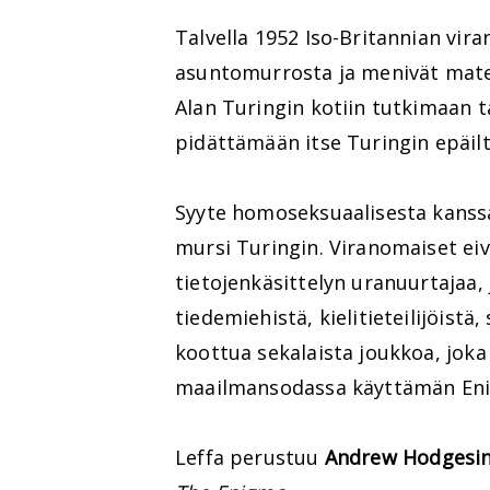
Talvella 1952 Iso-Britannian vir
asuntomurrosta ja menivät mate
Alan Turingin kotiin tutkimaan 
pidättämään itse Turingin epäil
Syyte homoseksuaalisesta kanssa
mursi Turingin. Viranomaiset ei
tietojenkäsittelyn uranuurtajaa,
tiedemiehistä, kielitieteilijöist
koottua sekalaista joukkoa, joka
maailmansodassa käyttämän Enig
Leffa perustuu
Andrew Hodgesi