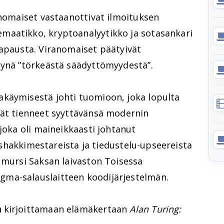
anomaiset vastaanottivat ilmoituksen
maatikko, kryptoanalyytikko ja sotasankari
tapausta. Viranomaiset päätyivät
tynä ”törkeästä säädyttömyydestä”.
käymisestä johti tuomioon, joka lopulta
vät tienneet syyttävänsä modernin
 joka oli maineikkaasti johtanut
ä, shakkimestareista ja tiedustelu-upseereista
 mursi Saksan laivaston Toisessa
ma-salauslaitteen koodijärjestelmän.
n
kirjoittamaan elämäkertaan
Alan Turing: