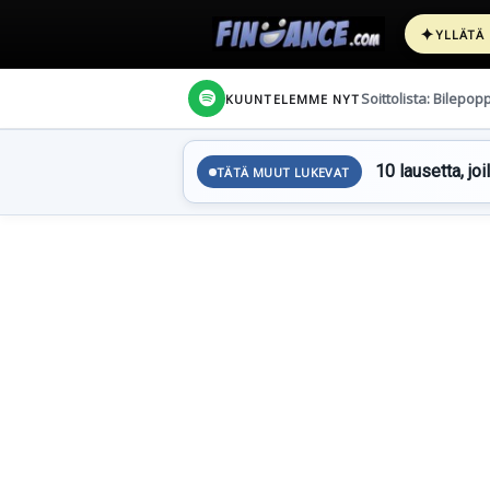
✦
YLLÄTÄ
Soittolista: Bilepop
KUUNTELEMME NYT
10 lausetta, joi
TÄTÄ MUUT LUKEVAT