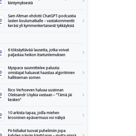
kiintymyksestä
Sam Altman ehdotti ChatGPT-podcastia
lasten koulumatkalle – vastakommentti
keräsi yli kymmenkertaisesti tykkäyksiä
6 töksäyttävää lausetta, jotka voivat
paljastaa heikon itsetuntemuksen
Myspace suunnittelee paluuta:
omistajat haluavat haastaa algoritmien
hallitseman somen
Rico Verhoeven haluaa uusinnan
Oleksandr Usykia vastaan – "Tämä jäi
kesken"
10 arkista tapaa, joilla miehen
krooninen epävarmuus voi näkyä
Pii-hiiliakut tuovat puhelimiin jopa
kahden päivän käyttöajan – mutta niissä