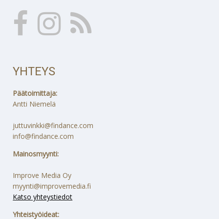
YHTEYS
Päätoimittaja:
Antti Niemelä
juttuvinkki@findance.com
info@findance.com
Mainosmyynti:
Improve Media Oy
myynti@improvemedia.fi
Katso yhteystiedot
Yhteistyöideat: