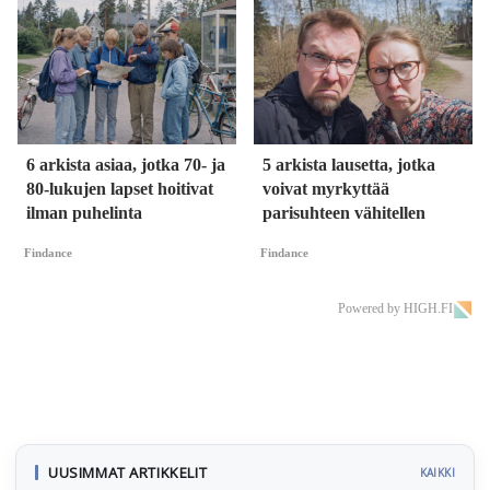
6 arkista asiaa, jotka 70- ja
5 arkista lausetta, jotka
80-lukujen lapset hoitivat
voivat myrkyttää
ilman puhelinta
parisuhteen vähitellen
Findance
Findance
Powered by HIGH.FI
UUSIMMAT ARTIKKELIT
KAIKKI