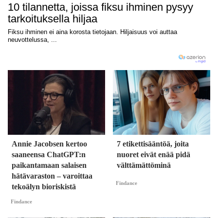
Annie Jacobsen kertoo
7 etikettisääntöä, joita
saaneensa ChatGPT:n
nuoret eivät enää pidä
paikantamaan salaisen
välttämättöminä
hätävaraston – varoittaa
Findance
tekoälyn bioriskistä
Findance