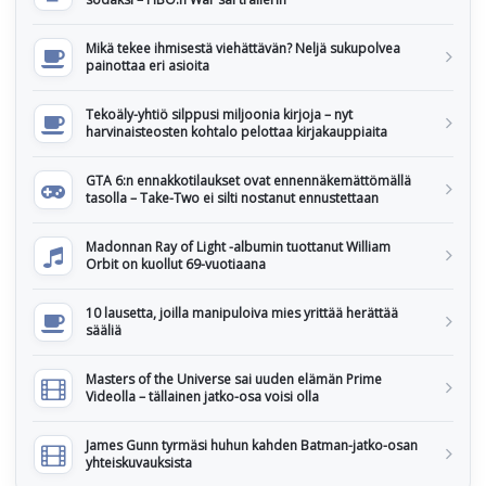
Mikä tekee ihmisestä viehättävän? Neljä sukupolvea
painottaa eri asioita
Tekoäly-yhtiö silppusi miljoonia kirjoja – nyt
harvinaisteosten kohtalo pelottaa kirjakauppiaita
GTA 6:n ennakkotilaukset ovat ennennäkemättömällä
tasolla – Take-Two ei silti nostanut ennustettaan
Madonnan Ray of Light -albumin tuottanut William
Orbit on kuollut 69-vuotiaana
10 lausetta, joilla manipuloiva mies yrittää herättää
sääliä
Masters of the Universe sai uuden elämän Prime
Videolla – tällainen jatko-osa voisi olla
James Gunn tyrmäsi huhun kahden Batman-jatko-osan
yhteiskuvauksista