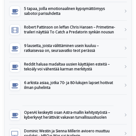
5 tapaa, joilla emotionaalinen kypsymättömyys
sabotoi parisuhdetta
Robert Pattinson on leffan Chris Hansen – Primetime-
traileri näyttää To Catch a Predatorin synkän nousun
9 lausetta, joista välittäminen usein kuuluu –
ratkaisevaa on, seuraavatko teot perässä
Reddit haluaa madaltaa uusien käyttäjien esteitä –
tekoäly voi vähentää karman merkitystä
6 arkista asiaa, jotka 70- ja 80-lukujen lapset hoitivat
ilman puhelinta
OpenAI keskeytti osan Astra-mallin kehitystyöstä –
kyberkyvyt herättivät vakavan turvallisuushuolen
Dominic Westin ja Sienna Millerin avioero muuttuu
sodaksi – HBO:n War sai trailerin