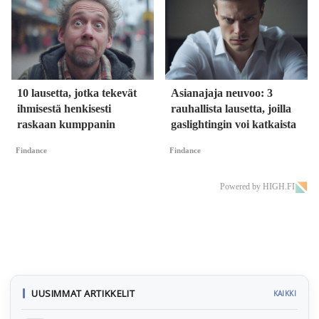
10 lausetta, jotka tekevät
Asianajaja neuvoo: 3
ihmisestä henkisesti
rauhallista lausetta, joilla
raskaan kumppanin
gaslightingin voi katkaista
Findance
Findance
Powered by HIGH.FI
UUSIMMAT ARTIKKELIT
KAIKKI