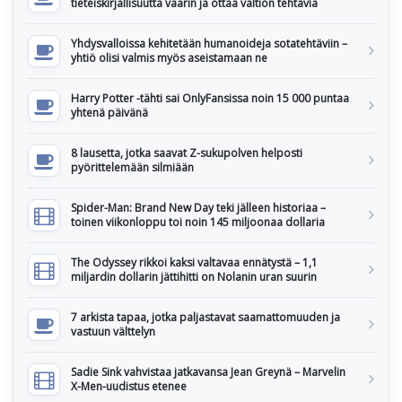
tieteiskirjallisuutta väärin ja ottaa valtion tehtäviä
Yhdysvalloissa kehitetään humanoideja sotatehtäviin –
yhtiö olisi valmis myös aseistamaan ne
Harry Potter -tähti sai OnlyFansissa noin 15 000 puntaa
yhtenä päivänä
8 lausetta, jotka saavat Z-sukupolven helposti
pyörittelemään silmiään
Spider-Man: Brand New Day teki jälleen historiaa –
toinen viikonloppu toi noin 145 miljoonaa dollaria
The Odyssey rikkoi kaksi valtavaa ennätystä – 1,1
miljardin dollarin jättihitti on Nolanin uran suurin
7 arkista tapaa, jotka paljastavat saamattomuuden ja
vastuun välttelyn
Sadie Sink vahvistaa jatkavansa Jean Greynä – Marvelin
X-Men-uudistus etenee