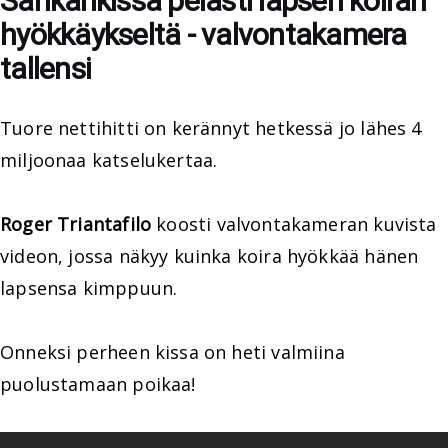
Sankarikissa pelasti lapsen koiran
hyökkäykseltä - valvontakamera
tallensi
Tuore nettihitti on kerännyt hetkessä jo lähes 4
miljoonaa katselukertaa.
Roger Triantafilo
koosti valvontakameran kuvista
videon, jossa näkyy kuinka koira hyökkää hänen
lapsensa kimppuun.
Onneksi perheen kissa on heti valmiina
puolustamaan poikaa!