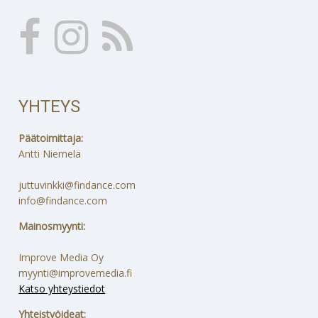
YHTEYS
Päätoimittaja:
Antti Niemelä
juttuvinkki@findance.com
info@findance.com
Mainosmyynti:
Improve Media Oy
myynti@improvemedia.fi
Katso yhteystiedot
Yhteistyöideat: