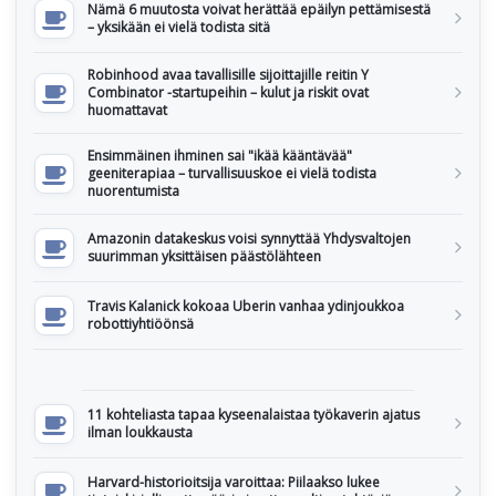
Nämä 6 muutosta voivat herättää epäilyn pettämisestä
– yksikään ei vielä todista sitä
Robinhood avaa tavallisille sijoittajille reitin Y
Combinator -startupeihin – kulut ja riskit ovat
huomattavat
Ensimmäinen ihminen sai "ikää kääntävää"
geeniterapiaa – turvallisuuskoe ei vielä todista
nuorentumista
Amazonin datakeskus voisi synnyttää Yhdysvaltojen
suurimman yksittäisen päästölähteen
Travis Kalanick kokoaa Uberin vanhaa ydinjoukkoa
robottiyhtiöönsä
11 kohteliasta tapaa kyseenalaistaa työkaverin ajatus
ilman loukkausta
Harvard-historioitsija varoittaa: Piilaakso lukee