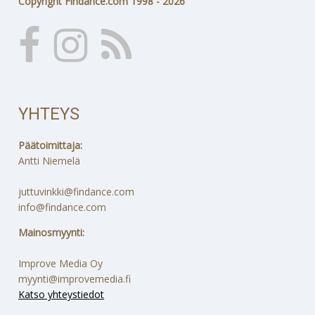
Copyright Findance.com 1998 - 2026
YHTEYS
Päätoimittaja:
Antti Niemelä
juttuvinkki@findance.com
info@findance.com
Mainosmyynti:
Improve Media Oy
myynti@improvemedia.fi
Katso yhteystiedot