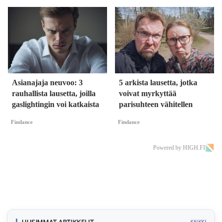
Asianajaja neuvoo: 3
5 arkista lausetta, jotka
rauhallista lausetta, joilla
voivat myrkyttää
gaslightingin voi katkaista
parisuhteen vähitellen
Findance
Findance
Powered by HIGH.FI
UUSIMMAT ARTIKKELIT
KAIKKI