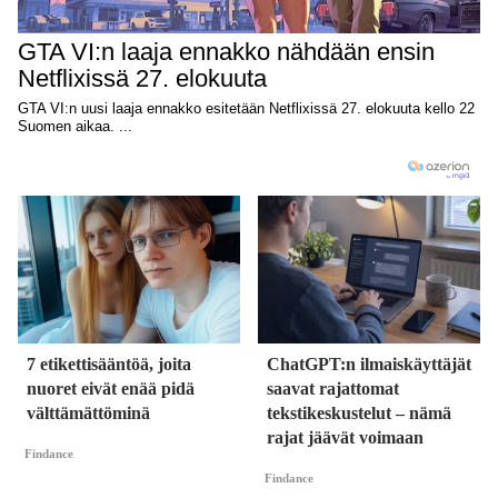
7 etikettisääntöä, joita
ChatGPT:n ilmaiskäyttäjät
nuoret eivät enää pidä
saavat rajattomat
välttämättöminä
tekstikeskustelut – nämä
rajat jäävät voimaan
Findance
Findance