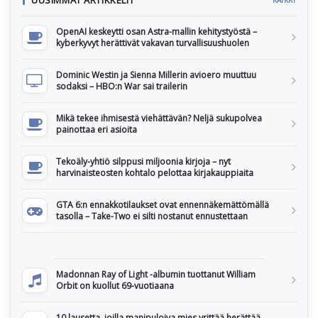
OpenAI keskeytti osan Astra-mallin kehitystyöstä –
kyberkyvyt herättivät vakavan turvallisuushuolen
Dominic Westin ja Sienna Millerin avioero muuttuu
sodaksi – HBO:n War sai trailerin
Mikä tekee ihmisestä viehättävän? Neljä sukupolvea
painottaa eri asioita
Tekoäly-yhtiö silppusi miljoonia kirjoja – nyt
harvinaisteosten kohtalo pelottaa kirjakauppiaita
GTA 6:n ennakkotilaukset ovat ennennäkemättömällä
tasolla – Take-Two ei silti nostanut ennustettaan
Madonnan Ray of Light -albumin tuottanut William
Orbit on kuollut 69-vuotiaana
10 lausetta, joilla manipuloiva mies yrittää herättää