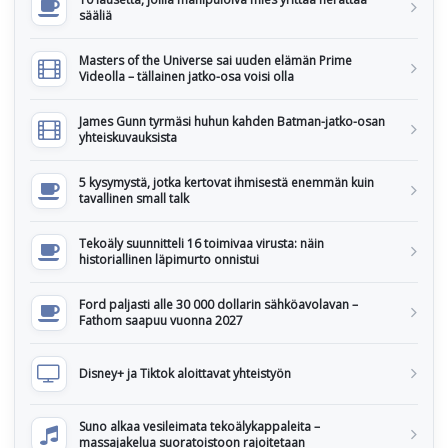
sääliä
Masters of the Universe sai uuden elämän Prime
Videolla – tällainen jatko-osa voisi olla
James Gunn tyrmäsi huhun kahden Batman-jatko-osan
yhteiskuvauksista
5 kysymystä, jotka kertovat ihmisestä enemmän kuin
tavallinen small talk
Tekoäly suunnitteli 16 toimivaa virusta: näin
historiallinen läpimurto onnistui
Ford paljasti alle 30 000 dollarin sähköavolavan –
Fathom saapuu vuonna 2027
Disney+ ja Tiktok aloittavat yhteistyön
Suno alkaa vesileimata tekoälykappaleita –
massajakelua suoratoistoon rajoitetaan