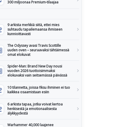
300 miljoonaa Premium-tilaajaa
9 arkista merkkiä siitä, ettei mies
suhtaudu tapailemaansa ihmiseen
kunnioittavasti
The Odyssey avasi Travis Scottille
uuden oven – seuraavaksi tähtäimessä
omat elokuvat
Spider-Man: Brand New Day nousi
vuoden 2026 tuottoisimmaksi
elokuvaksi vain seitsemässä päivässä
10 tilannetta, joissa fiksu ihminen ei tuo
kaikkea osaamistaan esiin
6 arkista tapaa, jotka voivat kertoa
henkisestä ja emotionaalisesta
älykkyydestä
Warhammer 40,000 laajenee