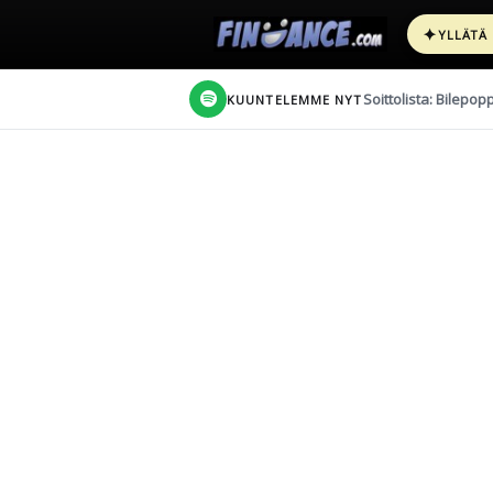
✦
YLLÄTÄ
Soittolista: Bilepop
KUUNTELEMME NYT