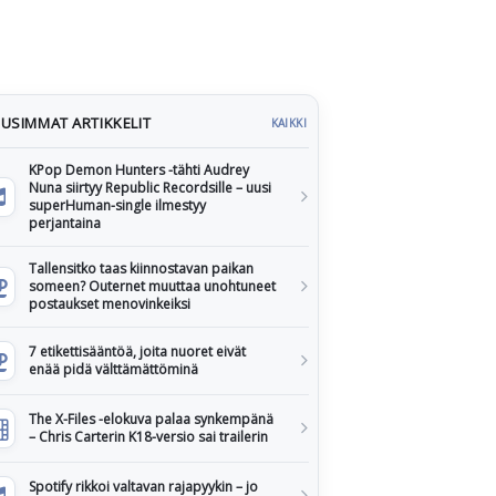
USIMMAT ARTIKKELIT
KAIKKI
KPop Demon Hunters -tähti Audrey
Nuna siirtyy Republic Recordsille – uusi
superHuman-single ilmestyy
perjantaina
Tallensitko taas kiinnostavan paikan
someen? Outernet muuttaa unohtuneet
postaukset menovinkeiksi
7 etikettisääntöä, joita nuoret eivät
enää pidä välttämättöminä
The X-Files -elokuva palaa synkempänä
– Chris Carterin K18-versio sai trailerin
Spotify rikkoi valtavan rajapyykin – jo