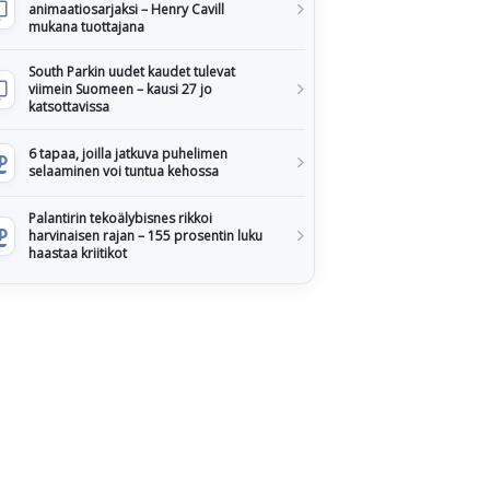
animaatiosarjaksi – Henry Cavill
mukana tuottajana
South Parkin uudet kaudet tulevat
viimein Suomeen – kausi 27 jo
katsottavissa
6 tapaa, joilla jatkuva puhelimen
selaaminen voi tuntua kehossa
Palantirin tekoälybisnes rikkoi
harvinaisen rajan – 155 prosentin luku
haastaa kriitikot