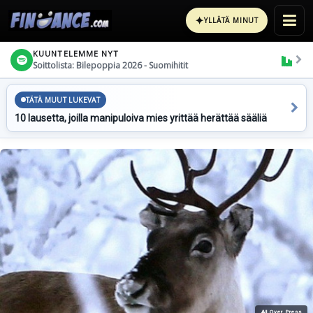
✦
YLLÄTÄ MINUT
KUUNTELEMME NYT
Soittolista: Bilepoppia 2026 - Suomihitit
TÄTÄ MUUT LUKEVAT
10 lausetta, joilla manipuloiva mies yrittää herättää sääliä
All Over Press