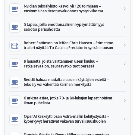
Nvidian tekoälyliitto kasvoi yli 120 toimijaan –
ensimmäinen tietoturvaluonnos syntyi viikossa
5 tapaa, joilla emotionaalinen kypsymättömyys
sabotoi parisuhdetta
Robert Pattinson on leffan Chris Hansen – Primetime-
traileri näyttää To Catch a Predatorin synkän nousun
9 lausetta, joista välittäminen usein kuuluu –
ratkaisevaa on, seuraavatko teot perässä
Reddit haluaa madaltaa uusien käyttäjien esteitä –
tekoäly voi vähentää karman merkitystä
6 arkista asiaa, jotka 70- ja 80-lukujen lapset hoitivat
ilman puhelinta
OpenAI keskeytti osan Astra-mallin kehitystyöstä –
kyberkyvyt herättivät vakavan turvallisuushuolen
Dominic Westin ja Sienna Millerin avioero muuttuu