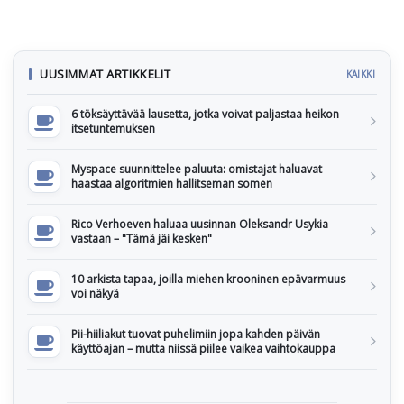
UUSIMMAT ARTIKKELIT
KAIKKI
6 töksäyttävää lausetta, jotka voivat paljastaa heikon
itsetuntemuksen
Myspace suunnittelee paluuta: omistajat haluavat
haastaa algoritmien hallitseman somen
Rico Verhoeven haluaa uusinnan Oleksandr Usykia
vastaan – "Tämä jäi kesken"
10 arkista tapaa, joilla miehen krooninen epävarmuus
voi näkyä
Pii-hiiliakut tuovat puhelimiin jopa kahden päivän
käyttöajan – mutta niissä piilee vaikea vaihtokauppa