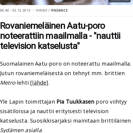
06:40 - 02.12.2013
VIIHDE /
FINDANCE
Rovaniemeläinen Aatu-poro
noteerattiin maailmalla - "nauttii
television katselusta"
Suomalainen Aatu-poro on noteerattu maailmalla.
Jutun rovaniemeläisestä on tehnyt mm. brittien
Metro
-lehti
[lähde]
.
Yle Lapin toimittajan
Pia Tuukkasen
poro viihtyy
sisätiloissa ja nauttii erityisesti television
katselusta. Suosikkisarjaksi mainitaan brittiläinen
Sydämen asialla
.