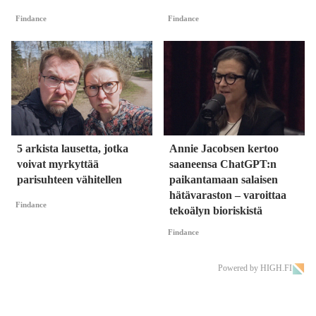
Findance
Findance
5 arkista lausetta, jotka
Annie Jacobsen kertoo
voivat myrkyttää
saaneensa ChatGPT:n
parisuhteen vähitellen
paikantamaan salaisen
hätävaraston – varoittaa
Findance
tekoälyn bioriskistä
Findance
Powered by HIGH.FI