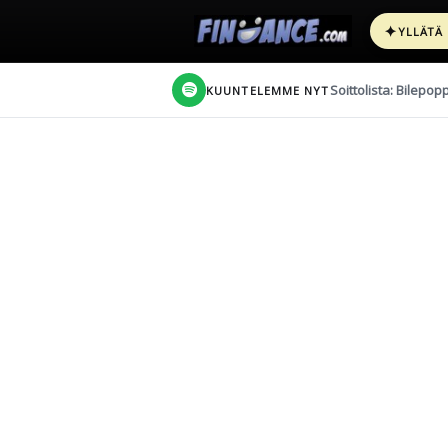
✦
YLLÄTÄ
Soittolista: Bilepop
KUUNTELEMME NYT