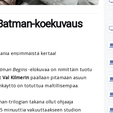
n Batman-koekuvaus
mania ensimmäistä kertaa!
tman Begins
-elokuvaa on nimittäin tuotu
ut
Val Kilmerin
päällään pitämään asuun
enkäyttö on totuttua maltillisempaa.
tman-trilogian takana ollut ohjaaja
 15 minuuttia vakuuttaakseen studion