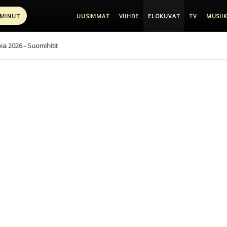
 MINUT
UUSIMMAT
VIIHDE
ELOKUVAT
TV
MUSIIK
pia 2026 - Suomihitit