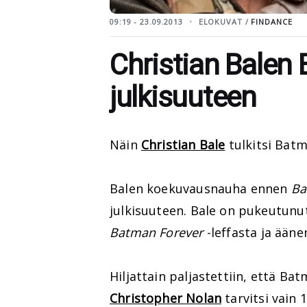
09:19 - 23.09.2013
ELOKUVAT /
FINDANCE
Christian Bale
julkisuuteen
Näin
Christian Bale
tulkitsi Bat
Balen koekuvausnauha ennen
Ba
julkisuuteen. Bale on pukeutun
Batman Forever
-leffasta ja ään
Hiljattain paljastettiin, että Ba
Christopher Nolan
tarvitsi vain