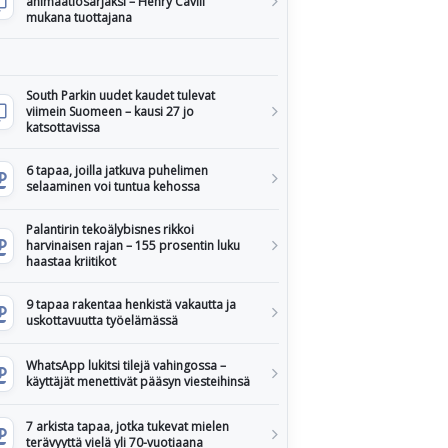
animaatiosarjaksi – Henry Cavill
mukana tuottajana
South Parkin uudet kaudet tulevat
viimein Suomeen – kausi 27 jo
katsottavissa
6 tapaa, joilla jatkuva puhelimen
selaaminen voi tuntua kehossa
Palantirin tekoälybisnes rikkoi
harvinaisen rajan – 155 prosentin luku
haastaa kriitikot
9 tapaa rakentaa henkistä vakautta ja
uskottavuutta työelämässä
WhatsApp lukitsi tilejä vahingossa –
käyttäjät menettivät pääsyn viesteihinsä
7 arkista tapaa, jotka tukevat mielen
terävyyttä vielä yli 70-vuotiaana