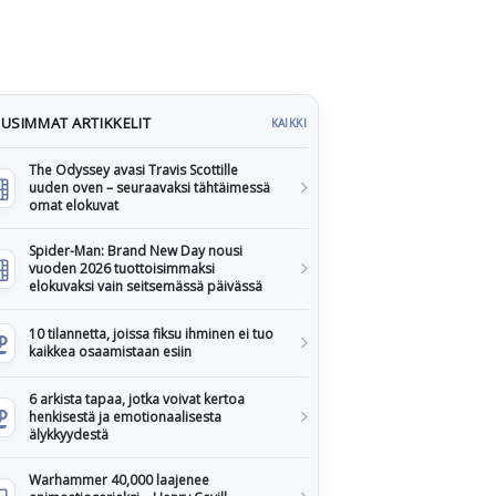
USIMMAT ARTIKKELIT
KAIKKI
The Odyssey avasi Travis Scottille
uuden oven – seuraavaksi tähtäimessä
omat elokuvat
Spider-Man: Brand New Day nousi
vuoden 2026 tuottoisimmaksi
elokuvaksi vain seitsemässä päivässä
10 tilannetta, joissa fiksu ihminen ei tuo
kaikkea osaamistaan esiin
6 arkista tapaa, jotka voivat kertoa
henkisestä ja emotionaalisesta
älykkyydestä
Warhammer 40,000 laajenee