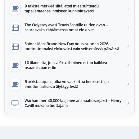
9 arkista merkkiä siitä, ettei mies suhtaudu
tapailemaansa ihmiseen kunnioittavasti
The Odyssey avasi Travis Scottille uuden oven –
seuraavaksi tähtäimessä omat elokuvat
Spider-Man: Brand New Day nousi vuoden 2026
tuottoisimmaksi elokuvaksi vain seitsemässä päivässä
10 tilannetta, joissa fiksu ihminen ei tuo kaikkea
osaamistaan esiin
6 arkista tapaa, jotka voivat kertoa henkisestä ja
emotionaalisesta älykkyydestä
Warhammer 40,000 laajenee animaatiosarjaksi – Henry
Cavill mukana tuottajana