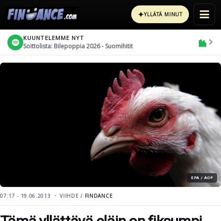
✦
YLLÄTÄ MINUT
KUUNTELEMME NYT
Soittolista: Bilepoppia 2026 - Suomihitit
EPA / AOP
07:17 - 19.06.2013
VIIHDE /
FINDANCE