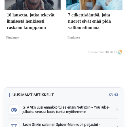
10 lausetta, jotka tekevät
7 etikettisääntöä, joita
ihmisestä henkisesti
nuoret eivät enää pidä
raskaan kumppanin
välttämättöminä
Findance
Findance
Powered by HIGH.FI
UUSIMMAT ARTIKKELIT
KAIKKI
GTA VI:n uusi ennakko tulee ensin Netflixiin – YouTube-
julkaisu seuraa kuusi tuntia myöhemmin
Sadie Sinkin salainen Spider-Man-rooli paljastui –