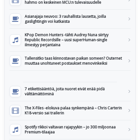
hahmo on keskeinen MCU:n tulevaisuudelle
Asianajaja neuvoo: 3 rauhallista lausetta, joilla
gaslightingin voi katkaista
KPop Demon Hunters -tähti Audrey Nuna siirtyy
Republic Recordsille – uusi superHuman-single
ilmestyy perjantaina
Tallensitko taas kiinnostavan paikan someen? Outernet
muuttaa unohtuneet postaukset menovinkeiksi
7 etikettisääntöä, joita nuoret eivät enää pidä
välttämättöminä
The X-Files -elokuva palaa synkempänä – Chris Carterin
K18-versio sai trailerin
Spotify rikkoi valtavan rajapyykin – jo 300 miljoonaa
Premium-tilaajaa