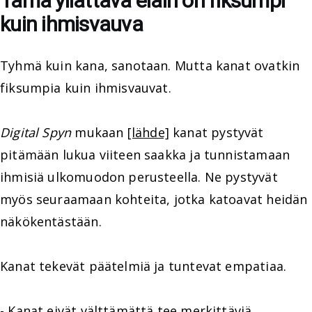
Tämä yllättävä eläin on fiksumpi
kuin ihmisvauva
Tyhmä kuin kana, sanotaan. Mutta kanat ovatkin
fiksumpia kuin ihmisvauvat.
Digital Spyn
mukaan
[lähde]
kanat pystyvät
pitämään lukua viiteen saakka ja tunnistamaan
ihmisiä ulkomuodon perusteella. Ne pystyvät
myös seuraamaan kohteita, jotka katoavat heidän
näkökentästään.
Kanat tekevät päätelmiä ja tuntevat empatiaa.
- Kanat eivät välttämättä tee merkittäviä