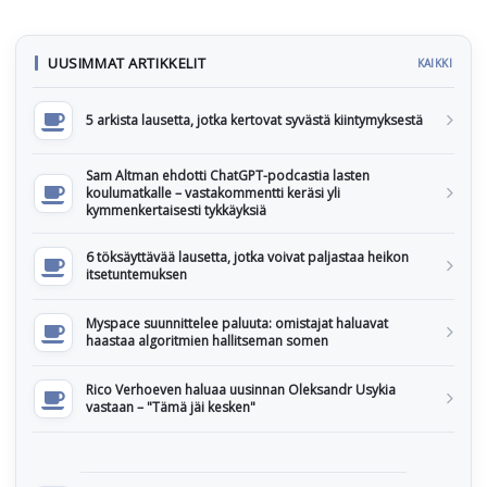
UUSIMMAT ARTIKKELIT
KAIKKI
5 arkista lausetta, jotka kertovat syvästä kiintymyksestä
Sam Altman ehdotti ChatGPT-podcastia lasten
koulumatkalle – vastakommentti keräsi yli
kymmenkertaisesti tykkäyksiä
6 töksäyttävää lausetta, jotka voivat paljastaa heikon
itsetuntemuksen
Myspace suunnittelee paluuta: omistajat haluavat
haastaa algoritmien hallitseman somen
Rico Verhoeven haluaa uusinnan Oleksandr Usykia
vastaan – "Tämä jäi kesken"