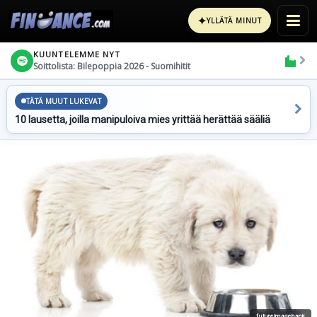
✦
YLLÄTÄ MINUT
KUUNTELEMME NYT
Soittolista: Bilepoppia 2026 - Suomihitit
TÄTÄ MUUT LUKEVAT
10 lausetta, joilla manipuloiva mies yrittää herättää sääliä
futureimagebank