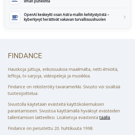
ilman puhelinta
OpenAI keskeytti osan Astra-mallin kehitystyöstä –
kyberkyvyt herättivät vakavan turvallisuushuolen
FINDANCE
Hauskoja juttuja, erikoisuuksia maailmalta, netti-ilmiöitä,
leffoja, tv-sarjoja, videopelejä ja musiikkia.
Findance on rekisteröity tavaramerkki. Sivusto voi sisältää
tuotesijoittelua.
Sivustolla käytetään evästeitä käyttökokemuksen
parantamiseen. Sivustoa käyttämällä hyväksyt evästeiden
tallentamisen laitteellesi. Lisätietoja evästeistä
täällä
.
Findance on perustettu 20. huhtikuuta 1998.