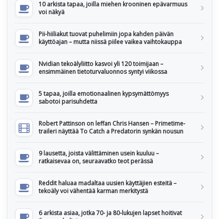
10 arkista tapaa, joilla miehen krooninen epävarmuus
voi näkyä
Pii-hiiliakut tuovat puhelimiin jopa kahden päivän
käyttöajan – mutta niissä piilee vaikea vaihtokauppa
Nvidian tekoälyliitto kasvoi yli 120 toimijaan –
ensimmäinen tietoturvaluonnos syntyi viikossa
5 tapaa, joilla emotionaalinen kypsymättömyys
sabotoi parisuhdetta
Robert Pattinson on leffan Chris Hansen – Primetime-
traileri näyttää To Catch a Predatorin synkän nousun
9 lausetta, joista välittäminen usein kuuluu –
ratkaisevaa on, seuraavatko teot perässä
Reddit haluaa madaltaa uusien käyttäjien esteitä –
tekoäly voi vähentää karman merkitystä
6 arkista asiaa, jotka 70- ja 80-lukujen lapset hoitivat