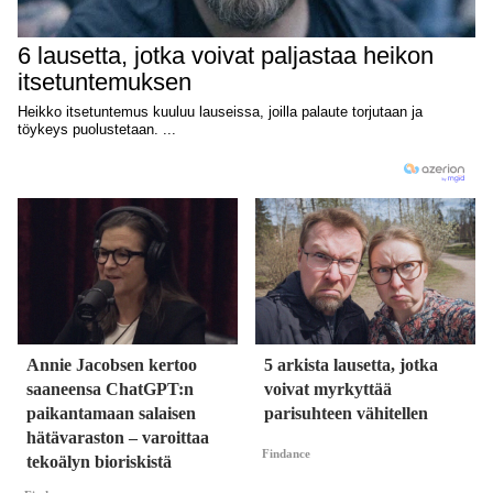
Annie Jacobsen kertoo
5 arkista lausetta, jotka
saaneensa ChatGPT:n
voivat myrkyttää
paikantamaan salaisen
parisuhteen vähitellen
hätävaraston – varoittaa
Findance
tekoälyn bioriskistä