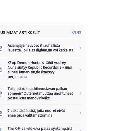
USIMMAT ARTIKKELIT
KAIKKI
Asianajaja neuvoo: 3 rauhallista
lausetta, joilla gaslightingin voi katkaista
KPop Demon Hunters -tähti Audrey
Nuna siirtyy Republic Recordsille – uusi
superHuman-single ilmestyy
perjantaina
Tallensitko taas kiinnostavan paikan
someen? Outernet muuttaa unohtuneet
postaukset menovinkeiksi
7 etikettisääntöä, joita nuoret eivät
enää pidä välttämättöminä
The X-Files -elokuva palaa synkempänä