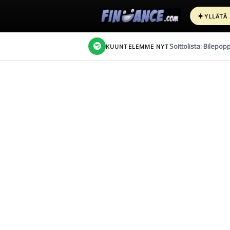
✦
YLLÄTÄ
Soittolista: Bilepop
KUUNTELEMME NYT