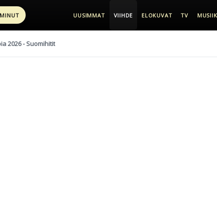
 MINUT
UUSIMMAT
VIIHDE
ELOKUVAT
TV
MUSIIK
pia 2026 - Suomihitit