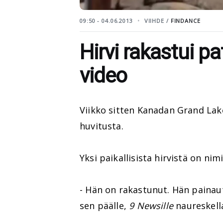
09:50 - 04.06.2013
VIIHDE /
FINDANCE
Hirvi rakastui p
video
Viikko sitten Kanadan Grand Lak
huvitusta.
Yksi paikallisista hirvistä on ni
- Hän on rakastunut. Hän painau
sen päälle,
9 Newsille
naureskell