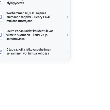
älykkyydestä
Warhammer 40,000 laajenee
animaatiosarjaksi – Henry Cavill
mukana tuottajana
South Parkin uudet kaudet tulevat
viimein Suomeen – kausi 27 jo
katsottavissa
6 tapaa, joilla jatkuva puhelimen
selaaminen voi tuntua kehossa