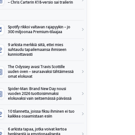
– Chris Carterin K18-versio sai trailerin
Spotify rikkoi valtavan rajapyykin – jo
300 miljoonaa Premium-tilaajaa
9 arkista merkkiä siitä, ettei mies
suhtaudu tapailemaansa ihmiseen
kunnioittavasti
The Odyssey avasi Travis Scottille
uuden oven – seuraavaksi tähtäimessä
omat elokuvat
Spider-Man: Brand New Day nousi
vuoden 2026 tuottoisimmaksi
elokuvaksi vain seitsemässä päivässä
10 tilannetta, joissa fiksu ihminen ei tuo
kaikkea osaamistaan esiin
6 arkista tapaa, jotka voivat kertoa
henkisestä ja emotionaalisesta