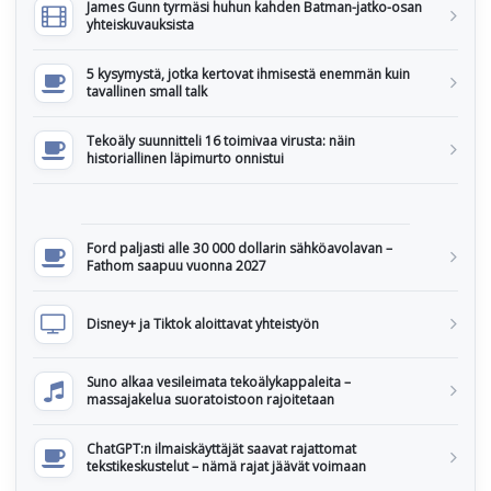
James Gunn tyrmäsi huhun kahden Batman-jatko-osan
yhteiskuvauksista
5 kysymystä, jotka kertovat ihmisestä enemmän kuin
tavallinen small talk
Tekoäly suunnitteli 16 toimivaa virusta: näin
historiallinen läpimurto onnistui
Ford paljasti alle 30 000 dollarin sähköavolavan –
Fathom saapuu vuonna 2027
Disney+ ja Tiktok aloittavat yhteistyön
Suno alkaa vesileimata tekoälykappaleita –
massajakelua suoratoistoon rajoitetaan
ChatGPT:n ilmaiskäyttäjät saavat rajattomat
tekstikeskustelut – nämä rajat jäävät voimaan