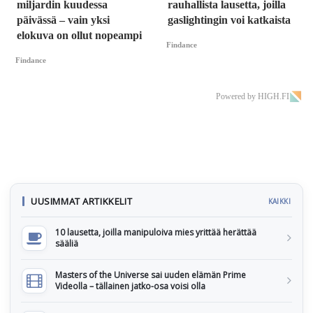
miljardin kuudessa
rauhallista lausetta, joilla
päivässä – vain yksi
gaslightingin voi katkaista
elokuva on ollut nopeampi
Findance
Findance
Powered by HIGH.FI
UUSIMMAT ARTIKKELIT
KAIKKI
10 lausetta, joilla manipuloiva mies yrittää herättää
sääliä
Masters of the Universe sai uuden elämän Prime
Videolla – tällainen jatko-osa voisi olla