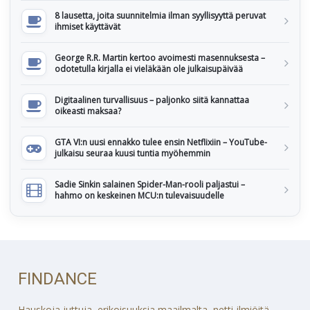
8 lausetta, joita suunnitelmia ilman syyllisyyttä peruvat
ihmiset käyttävät
George R.R. Martin kertoo avoimesti masennuksesta –
odotetulla kirjalla ei vieläkään ole julkaisupäivää
Digitaalinen turvallisuus – paljonko siitä kannattaa
oikeasti maksaa?
GTA VI:n uusi ennakko tulee ensin Netflixiin – YouTube-
julkaisu seuraa kuusi tuntia myöhemmin
Sadie Sinkin salainen Spider-Man-rooli paljastui –
hahmo on keskeinen MCU:n tulevaisuudelle
FINDANCE
Hauskoja juttuja, erikoisuuksia maailmalta, netti-ilmiöitä,