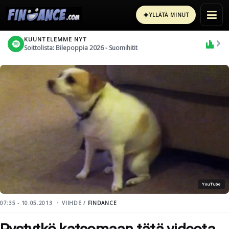
✦
YLLÄTÄ MINUT
KUUNTELEMME NYT
Soittolista: Bilepoppia 2026 - Suomihitit
YouTube
07:35 - 10.05.2013
VIIHDE /
FINDANCE