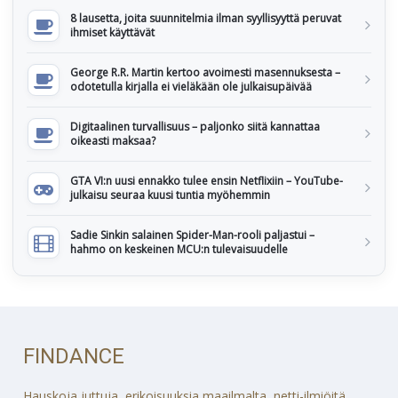
8 lausetta, joita suunnitelmia ilman syyllisyyttä peruvat
ihmiset käyttävät
George R.R. Martin kertoo avoimesti masennuksesta –
odotetulla kirjalla ei vieläkään ole julkaisupäivää
Digitaalinen turvallisuus – paljonko siitä kannattaa
oikeasti maksaa?
GTA VI:n uusi ennakko tulee ensin Netflixiin – YouTube-
julkaisu seuraa kuusi tuntia myöhemmin
Sadie Sinkin salainen Spider-Man-rooli paljastui –
hahmo on keskeinen MCU:n tulevaisuudelle
FINDANCE
Hauskoja juttuja, erikoisuuksia maailmalta, netti-ilmiöitä,