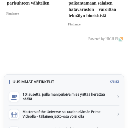
parisuhteen vähitellen
paikantamaan salaisen
hätävaraston – varoittaa
Findance
tekoälyn bioriskistä
Findance
Powered by HIGH.FI
UUSIMMAT ARTIKKELIT
KAIKKI
10 lausetta, joilla manipuloiva mies yrittää herättää
sääliä
Masters of the Universe sai uuden elämän Prime
Videolla – tällainen jatko-osa voisi olla