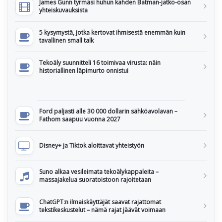
James Gunn tyrmäsi huhun kahden Batman-jatko-osan
yhteiskuvauksista
5 kysymystä, jotka kertovat ihmisestä enemmän kuin
tavallinen small talk
Tekoäly suunnitteli 16 toimivaa virusta: näin
historiallinen läpimurto onnistui
Ford paljasti alle 30 000 dollarin sähköavolavan –
Fathom saapuu vuonna 2027
Disney+ ja Tiktok aloittavat yhteistyön
Suno alkaa vesileimata tekoälykappaleita –
massajakelua suoratoistoon rajoitetaan
ChatGPT:n ilmaiskäyttäjät saavat rajattomat
tekstikeskustelut – nämä rajat jäävät voimaan