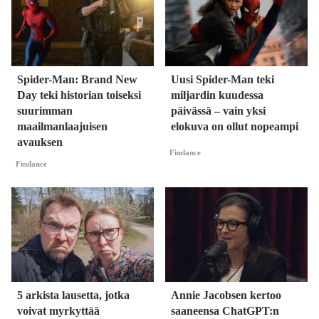
Spider-Man: Brand New
Uusi Spider-Man teki
Day teki historian toiseksi
miljardin kuudessa
suurimman
päivässä – vain yksi
maailmanlaajuisen
elokuva on ollut nopeampi
avauksen
Findance
Findance
5 arkista lausetta, jotka
Annie Jacobsen kertoo
voivat myrkyttää
saaneensa ChatGPT:n