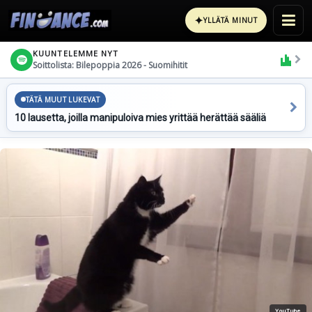
✦
YLLÄTÄ MINUT
KUUNTELEMME NYT
Soittolista: Bilepoppia 2026 - Suomihitit
TÄTÄ MUUT LUKEVAT
10 lausetta, joilla manipuloiva mies yrittää herättää sääliä
YouTube