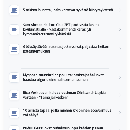
5 arkista lausetta, jotka kertovat syvästä kiintymyksestä
Sam Altman ehdotti ChatGPT-podcastia lasten
koulumatkalle – vastakommentti keräsi yli
kymmenkertaisesti tykkäyksiä
6 töksäyttävää lausetta, jotka voivat paljastaa heikon
itsetuntemuksen
Myspace suunnittelee paluuta: omistajat haluavat
haastaa algoritmien hallitseman somen
Rico Verhoeven haluaa uusinnan Oleksandr Usykia
vastaan – "Tämä jäi kesken"
10 arkista tapaa, joilla miehen krooninen epävarmuus
voi näkyä
Pii-hiiliakut tuovat puhelimiin jopa kahden päivän