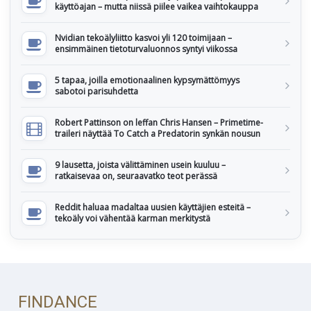
käyttöajan – mutta niissä piilee vaikea vaihtokauppa
Nvidian tekoälyliitto kasvoi yli 120 toimijaan –
ensimmäinen tietoturvaluonnos syntyi viikossa
5 tapaa, joilla emotionaalinen kypsymättömyys
sabotoi parisuhdetta
Robert Pattinson on leffan Chris Hansen – Primetime-
traileri näyttää To Catch a Predatorin synkän nousun
9 lausetta, joista välittäminen usein kuuluu –
ratkaisevaa on, seuraavatko teot perässä
Reddit haluaa madaltaa uusien käyttäjien esteitä –
tekoäly voi vähentää karman merkitystä
FINDANCE