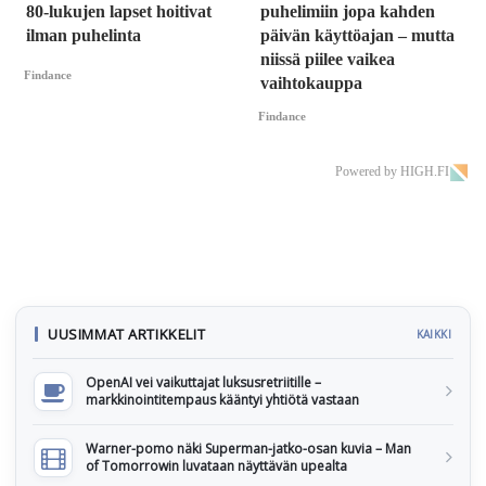
80-lukujen lapset hoitivat
puhelimiin jopa kahden
ilman puhelinta
päivän käyttöajan – mutta
niissä piilee vaikea
Findance
vaihtokauppa
Findance
Powered by HIGH.FI
UUSIMMAT ARTIKKELIT
KAIKKI
OpenAI vei vaikuttajat luksusretriitille –
markkinointitempaus kääntyi yhtiötä vastaan
Warner-pomo näki Superman-jatko-osan kuvia – Man
of Tomorrowin luvataan näyttävän upealta