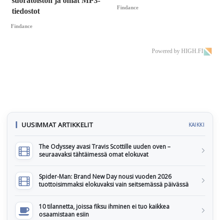
suoratoiston ja omat MP3-
Findance
tiedostot
Findance
Powered by HIGH.FI
UUSIMMAT ARTIKKELIT
KAIKKI
The Odyssey avasi Travis Scottille uuden oven –
seuraavaksi tähtäimessä omat elokuvat
Spider-Man: Brand New Day nousi vuoden 2026
tuottoisimmaksi elokuvaksi vain seitsemässä päivässä
10 tilannetta, joissa fiksu ihminen ei tuo kaikkea
osaamistaan esiin