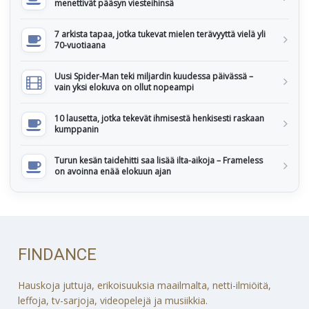
menettivät pääsyn viesteihinsä
7 arkista tapaa, jotka tukevat mielen terävyyttä vielä yli
70-vuotiaana
Uusi Spider-Man teki miljardin kuudessa päivässä –
vain yksi elokuva on ollut nopeampi
10 lausetta, jotka tekevät ihmisestä henkisesti raskaan
kumppanin
Turun kesän taidehitti saa lisää ilta-aikoja – Frameless
on avoinna enää elokuun ajan
FINDANCE
Hauskoja juttuja, erikoisuuksia maailmalta, netti-ilmiöitä,
leffoja, tv-sarjoja, videopelejä ja musiikkia.