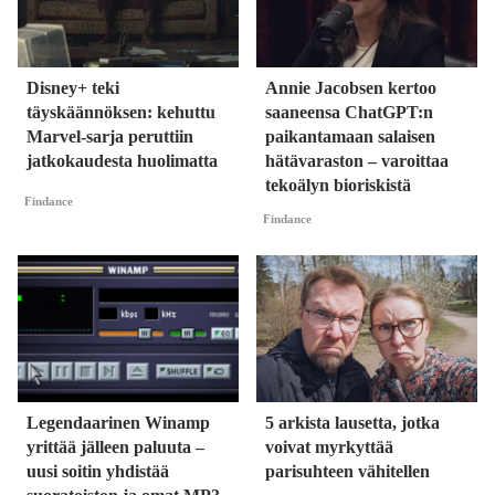
Disney+ teki
Annie Jacobsen kertoo
täyskäännöksen: kehuttu
saaneensa ChatGPT:n
Marvel-sarja peruttiin
paikantamaan salaisen
jatkokaudesta huolimatta
hätävaraston – varoittaa
tekoälyn bioriskistä
Findance
Findance
Legendaarinen Winamp
5 arkista lausetta, jotka
yrittää jälleen paluuta –
voivat myrkyttää
uusi soitin yhdistää
parisuhteen vähitellen