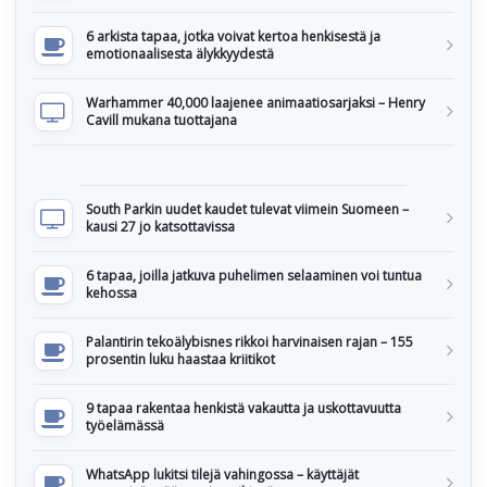
6 arkista tapaa, jotka voivat kertoa henkisestä ja
emotionaalisesta älykkyydestä
Warhammer 40,000 laajenee animaatiosarjaksi – Henry
Cavill mukana tuottajana
South Parkin uudet kaudet tulevat viimein Suomeen –
kausi 27 jo katsottavissa
6 tapaa, joilla jatkuva puhelimen selaaminen voi tuntua
kehossa
Palantirin tekoälybisnes rikkoi harvinaisen rajan – 155
prosentin luku haastaa kriitikot
9 tapaa rakentaa henkistä vakautta ja uskottavuutta
työelämässä
WhatsApp lukitsi tilejä vahingossa – käyttäjät