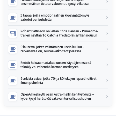
ensimmäinen tietoturvaluonnos syntyi viikossa
5 tapaa, joilla emotionaalinen kypsymättömyys
sabotoi parisuhdetta
Robert Pattinson on leffan Chris Hansen – Primetime-
traileri näyttää To Catch a Predatorin synkän nousun
9 lausetta, joista välittäminen usein kuuluu –
ratkaisevaa on, seuraavatko teot perässä
Reddit haluaa madaltaa uusien käyttäjien esteitä –
tekoäly voi vähentää karman merkitystä
6 arkista asiaa, jotka 70- ja 80-lukujen lapset hoitivat
ilman puhelinta
OpenAI keskeytti osan Astra-mallin kehitystyöstä –
kyberkyvyt herättivät vakavan turvallisuushuolen