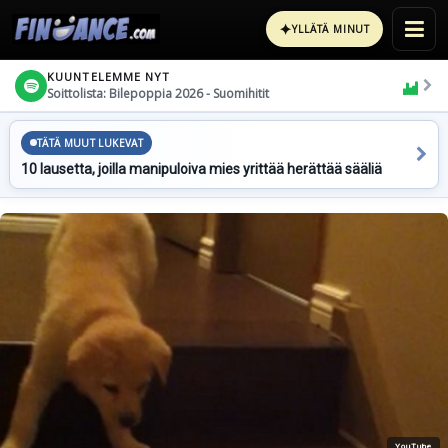
✦
YLLÄTÄ MINUT
KUUNTELEMME NYT
Soittolista: Bilepoppia 2026 - Suomihitit
TÄTÄ MUUT LUKEVAT
10 lausetta, joilla manipuloiva mies yrittää herättää sääliä
YouTube