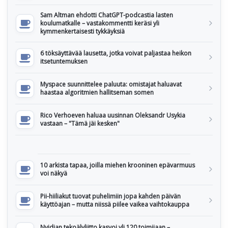
Sam Altman ehdotti ChatGPT-podcastia lasten
koulumatkalle – vastakommentti keräsi yli
kymmenkertaisesti tykkäyksiä
6 töksäyttävää lausetta, jotka voivat paljastaa heikon
itsetuntemuksen
Myspace suunnittelee paluuta: omistajat haluavat
haastaa algoritmien hallitseman somen
Rico Verhoeven haluaa uusinnan Oleksandr Usykia
vastaan – "Tämä jäi kesken"
10 arkista tapaa, joilla miehen krooninen epävarmuus
voi näkyä
Pii-hiiliakut tuovat puhelimiin jopa kahden päivän
käyttöajan – mutta niissä piilee vaikea vaihtokauppa
Nvidian tekoälyliitto kasvoi yli 120 toimijaan –