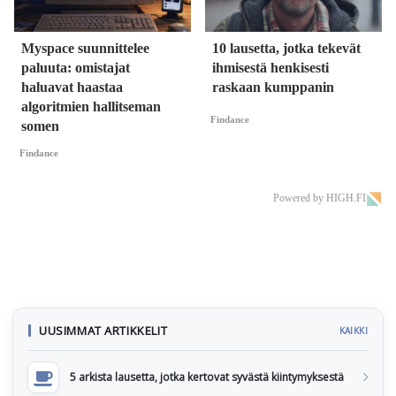
Myspace suunnittelee
10 lausetta, jotka tekevät
paluuta: omistajat
ihmisestä henkisesti
haluavat haastaa
raskaan kumppanin
algoritmien hallitseman
Findance
somen
Findance
Powered by HIGH.FI
UUSIMMAT ARTIKKELIT
KAIKKI
5 arkista lausetta, jotka kertovat syvästä kiintymyksestä