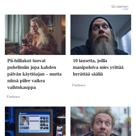
Pii-hiiliakut tuovat
10 lausetta, joilla
puhelimiin jopa kahden
manipuloiva mies yrittää
päivän käyttöajan – mutta
herättää sääliä
niissä piilee vaikea
Findance
vaihtokauppa
Findance