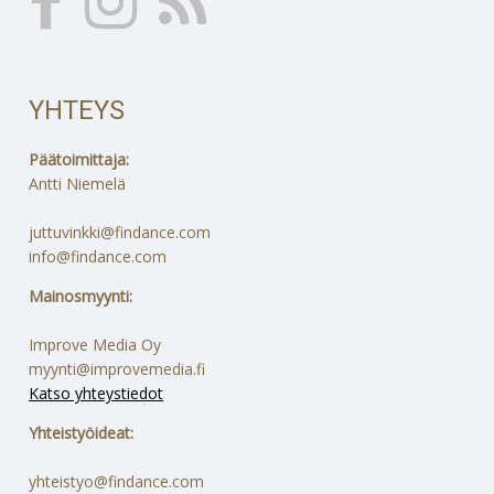
YHTEYS
Päätoimittaja:
Antti Niemelä
juttuvinkki@findance.com
info@findance.com
Mainosmyynti:
Improve Media Oy
myynti@improvemedia.fi
Katso yhteystiedot
Yhteistyöideat:
yhteistyo@findance.com