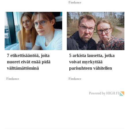
Findance
7 etikettisääntöä, joita
5 arkista lausetta, jotka
nuoret eivät enää pidä
voivat myrkyttää
välttämättöminä
parisuhteen vähitellen
Findance
Findance
Powered by HIGH.FI