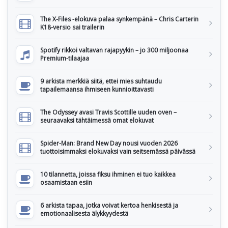
The X-Files -elokuva palaa synkempänä – Chris Carterin
K18-versio sai trailerin
Spotify rikkoi valtavan rajapyykin – jo 300 miljoonaa
Premium-tilaajaa
9 arkista merkkiä siitä, ettei mies suhtaudu
tapailemaansa ihmiseen kunnioittavasti
The Odyssey avasi Travis Scottille uuden oven –
seuraavaksi tähtäimessä omat elokuvat
Spider-Man: Brand New Day nousi vuoden 2026
tuottoisimmaksi elokuvaksi vain seitsemässä päivässä
10 tilannetta, joissa fiksu ihminen ei tuo kaikkea
osaamistaan esiin
6 arkista tapaa, jotka voivat kertoa henkisestä ja
emotionaalisesta älykkyydestä