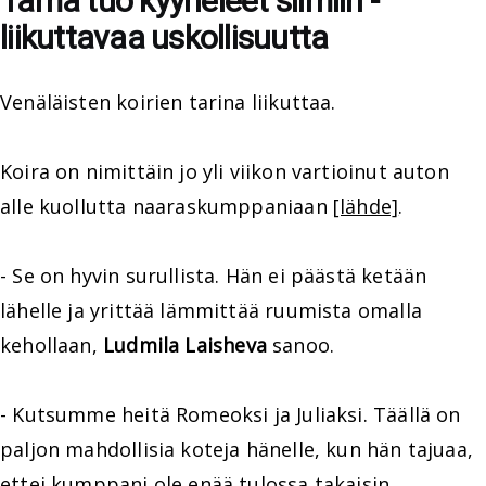
Tämä tuo kyyneleet silmiin -
liikuttavaa uskollisuutta
Venäläisten koirien tarina liikuttaa.
Koira on nimittäin jo yli viikon vartioinut auton
alle kuollutta naaraskumppaniaan
[lähde]
.
- Se on hyvin surullista. Hän ei päästä ketään
lähelle ja yrittää lämmittää ruumista omalla
kehollaan,
Ludmila Laisheva
sanoo.
- Kutsumme heitä Romeoksi ja Juliaksi. Täällä on
paljon mahdollisia koteja hänelle, kun hän tajuaa,
ettei kumppani ole enää tulossa takaisin.