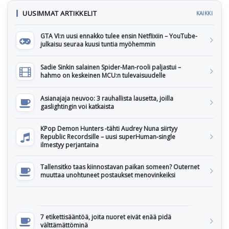
UUSIMMAT ARTIKKELIT
KAIKKI
GTA VI:n uusi ennakko tulee ensin Netflixiin – YouTube-
julkaisu seuraa kuusi tuntia myöhemmin
Sadie Sinkin salainen Spider-Man-rooli paljastui –
hahmo on keskeinen MCU:n tulevaisuudelle
Asianajaja neuvoo: 3 rauhallista lausetta, joilla
gaslightingin voi katkaista
KPop Demon Hunters -tähti Audrey Nuna siirtyy
Republic Recordsille – uusi superHuman-single
ilmestyy perjantaina
Tallensitko taas kiinnostavan paikan someen? Outernet
muuttaa unohtuneet postaukset menovinkeiksi
7 etikettisääntöä, joita nuoret eivät enää pidä
välttämättöminä