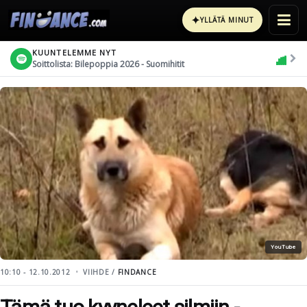
✦
YLLÄTÄ MINUT
KUUNTELEMME NYT
Soittolista: Bilepoppia 2026 - Suomihitit
YouTube
10:10 - 12.10.2012
VIIHDE /
FINDANCE