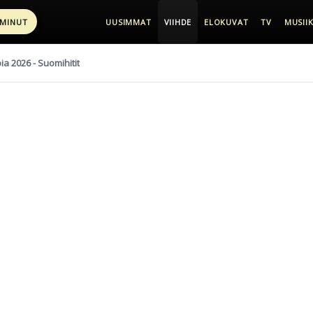
 MINUT
UUSIMMAT
VIIHDE
ELOKUVAT
TV
MUSIIK
pia 2026 - Suomihitit