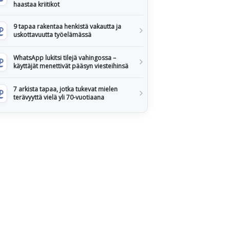
haastaa kriitikot
9 tapaa rakentaa henkistä vakautta ja
uskottavuutta työelämässä
WhatsApp lukitsi tilejä vahingossa –
käyttäjät menettivät pääsyn viesteihinsä
7 arkista tapaa, jotka tukevat mielen
terävyyttä vielä yli 70-vuotiaana