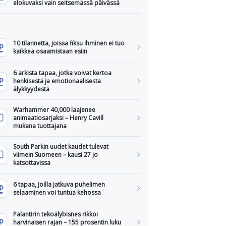
elokuvaksi vain seitsemässä päivässä
10 tilannetta, joissa fiksu ihminen ei tuo
kaikkea osaamistaan esiin
6 arkista tapaa, jotka voivat kertoa
henkisestä ja emotionaalisesta
älykkyydestä
Warhammer 40,000 laajenee
animaatiosarjaksi – Henry Cavill
mukana tuottajana
South Parkin uudet kaudet tulevat
viimein Suomeen – kausi 27 jo
katsottavissa
6 tapaa, joilla jatkuva puhelimen
selaaminen voi tuntua kehossa
Palantirin tekoälybisnes rikkoi
harvinaisen rajan – 155 prosentin luku