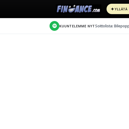
✦
YLLÄTÄ
Soittolista: Bilepop
KUUNTELEMME NYT