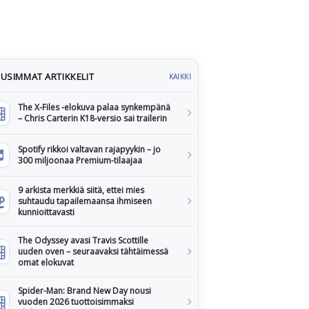
USIMMAT ARTIKKELIT
KAIKKI
The X-Files -elokuva palaa synkempänä
– Chris Carterin K18-versio sai trailerin
Spotify rikkoi valtavan rajapyykin – jo
300 miljoonaa Premium-tilaajaa
9 arkista merkkiä siitä, ettei mies
suhtaudu tapailemaansa ihmiseen
kunnioittavasti
The Odyssey avasi Travis Scottille
uuden oven – seuraavaksi tähtäimessä
omat elokuvat
Spider-Man: Brand New Day nousi
vuoden 2026 tuottoisimmaksi