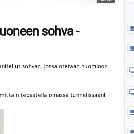
huoneen sohva -
nitellut sohvan, jossa otetaan huomioon
nimittäin tepastella omassa tunnelissaan!