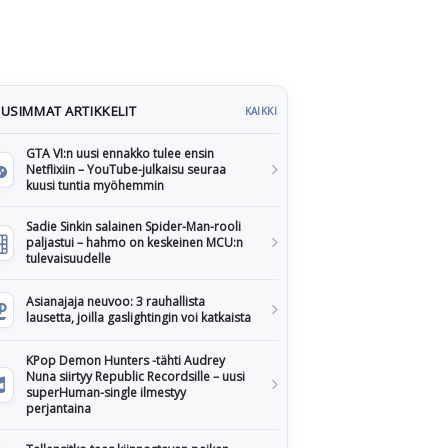
USIMMAT ARTIKKELIT
KAIKKI
GTA VI:n uusi ennakko tulee ensin
Netflixiin – YouTube-julkaisu seuraa
kuusi tuntia myöhemmin
Sadie Sinkin salainen Spider-Man-rooli
paljastui – hahmo on keskeinen MCU:n
tulevaisuudelle
Asianajaja neuvoo: 3 rauhallista
lausetta, joilla gaslightingin voi katkaista
KPop Demon Hunters -tähti Audrey
Nuna siirtyy Republic Recordsille – uusi
superHuman-single ilmestyy
perjantaina