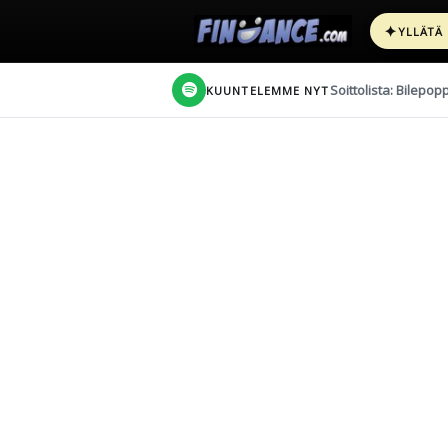
✦
YLLÄTÄ
Soittolista: Bilepop
KUUNTELEMME NYT