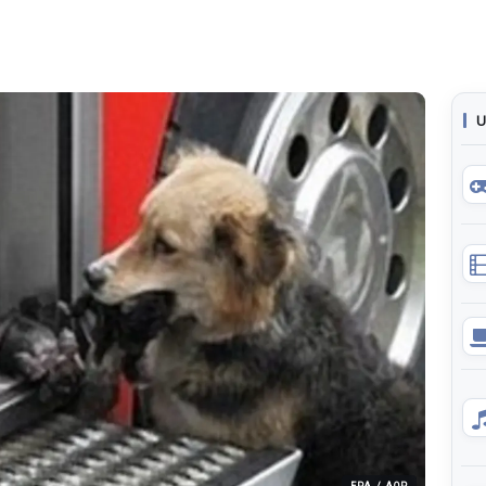
U
EPA / AOP