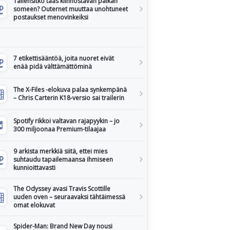
Tallensitko taas kiinnostavan paikan
someen? Outernet muuttaa unohtuneet
postaukset menovinkeiksi
7 etikettisääntöä, joita nuoret eivät
enää pidä välttämättöminä
The X-Files -elokuva palaa synkempänä
– Chris Carterin K18-versio sai trailerin
Spotify rikkoi valtavan rajapyykin – jo
300 miljoonaa Premium-tilaajaa
9 arkista merkkiä siitä, ettei mies
suhtaudu tapailemaansa ihmiseen
kunnioittavasti
The Odyssey avasi Travis Scottille
uuden oven – seuraavaksi tähtäimessä
omat elokuvat
Spider-Man: Brand New Day nousi