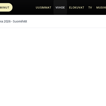
 MINUT
UUSIMMAT
VIIHDE
ELOKUVAT
TV
MUSIIK
pia 2026 - Suomihitit