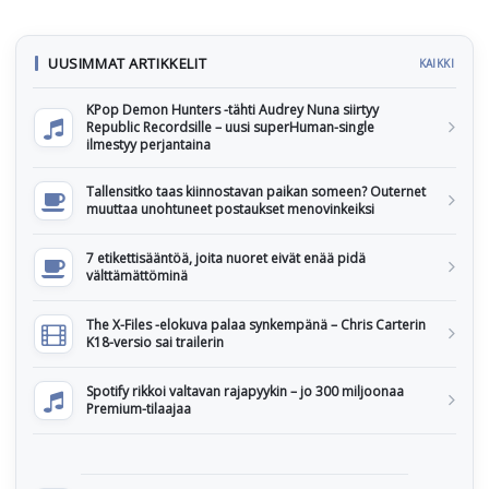
UUSIMMAT ARTIKKELIT
KAIKKI
KPop Demon Hunters -tähti Audrey Nuna siirtyy
Republic Recordsille – uusi superHuman-single
ilmestyy perjantaina
Tallensitko taas kiinnostavan paikan someen? Outernet
muuttaa unohtuneet postaukset menovinkeiksi
7 etikettisääntöä, joita nuoret eivät enää pidä
välttämättöminä
The X-Files -elokuva palaa synkempänä – Chris Carterin
K18-versio sai trailerin
Spotify rikkoi valtavan rajapyykin – jo 300 miljoonaa
Premium-tilaajaa