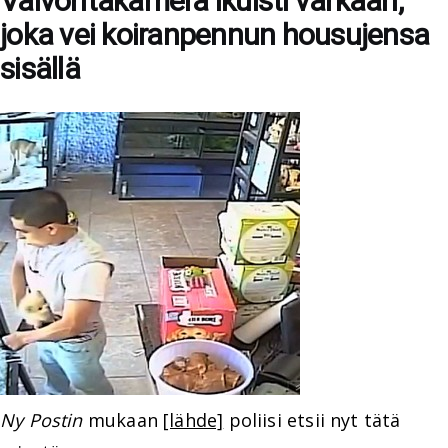
Valvontakamera ikuisti varkaan,
joka vei koiranpennun housujensa
sisällä
Ny Postin
mukaan
[lähde]
poliisi etsii nyt tätä