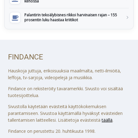
kehossa
Palantirin tekoälybisnes rikkoi harvinaisen rajan – 155
prosentin luku haastaa kriitikot
FINDANCE
Hauskoja juttuja, erikoisuuksia maailmalta, netti-ilmiöitä,
leffoja, tv-sarjoja, videopelejä ja musiikkia.
Findance on rekisteröity tavaramerkki. Sivusto voi sisältää
tuotesijoittelua.
Sivustolla käytetään evästeitä käyttökokemuksen
parantamiseen. Sivustoa käyttämällä hyväksyt evästeiden
tallentamisen laitteellesi. Lisätietoja evästeistä
täällä
.
Findance on perustettu 20. huhtikuuta 1998.