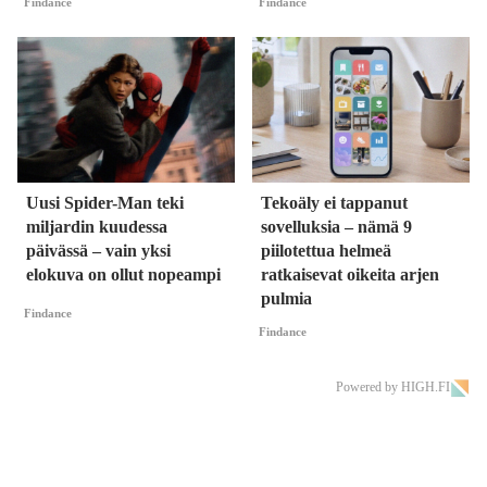
Findance
Findance
Uusi Spider-Man teki
Tekoäly ei tappanut
miljardin kuudessa
sovelluksia – nämä 9
päivässä – vain yksi
piilotettua helmeä
elokuva on ollut nopeampi
ratkaisevat oikeita arjen
pulmia
Findance
Findance
Powered by HIGH.FI