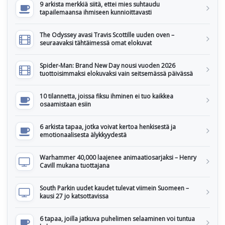
9 arkista merkkiä siitä, ettei mies suhtaudu
tapailemaansa ihmiseen kunnioittavasti
The Odyssey avasi Travis Scottille uuden oven –
seuraavaksi tähtäimessä omat elokuvat
Spider-Man: Brand New Day nousi vuoden 2026
tuottoisimmaksi elokuvaksi vain seitsemässä päivässä
10 tilannetta, joissa fiksu ihminen ei tuo kaikkea
osaamistaan esiin
6 arkista tapaa, jotka voivat kertoa henkisestä ja
emotionaalisesta älykkyydestä
Warhammer 40,000 laajenee animaatiosarjaksi – Henry
Cavill mukana tuottajana
South Parkin uudet kaudet tulevat viimein Suomeen –
kausi 27 jo katsottavissa
6 tapaa, joilla jatkuva puhelimen selaaminen voi tuntua