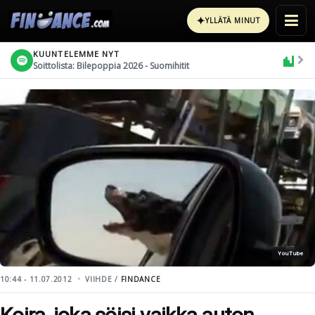
✦
YLLÄTÄ MINUT
KUUNTELEMME NYT
Soittolista: Bilepoppia 2026 - Suomihitit
YouTube
10:44 - 11.07.2012
VIIHDE /
FINDANCE