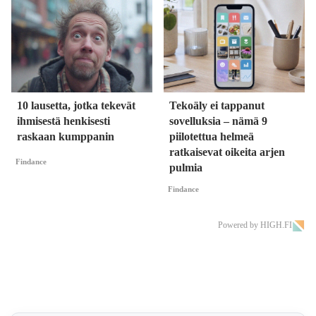
10 lausetta, jotka tekevät
Tekoäly ei tappanut
ihmisestä henkisesti
sovelluksia – nämä 9
raskaan kumppanin
piilotettua helmeä
ratkaisevat oikeita arjen
Findance
pulmia
Findance
Powered by HIGH.FI