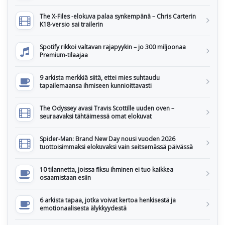
The X-Files -elokuva palaa synkempänä – Chris Carterin
K18-versio sai trailerin
Spotify rikkoi valtavan rajapyykin – jo 300 miljoonaa
Premium-tilaajaa
9 arkista merkkiä siitä, ettei mies suhtaudu
tapailemaansa ihmiseen kunnioittavasti
The Odyssey avasi Travis Scottille uuden oven –
seuraavaksi tähtäimessä omat elokuvat
Spider-Man: Brand New Day nousi vuoden 2026
tuottoisimmaksi elokuvaksi vain seitsemässä päivässä
10 tilannetta, joissa fiksu ihminen ei tuo kaikkea
osaamistaan esiin
6 arkista tapaa, jotka voivat kertoa henkisestä ja
emotionaalisesta älykkyydestä