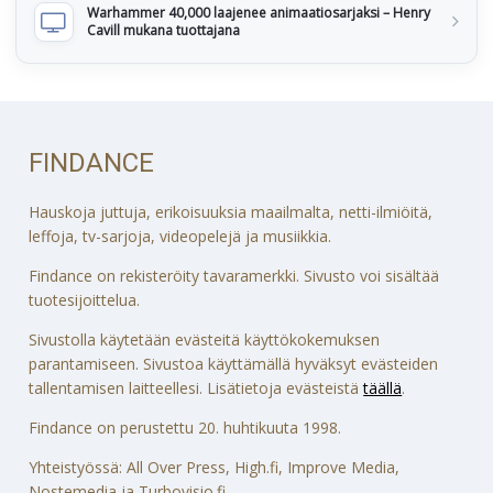
Warhammer 40,000 laajenee animaatiosarjaksi – Henry
Cavill mukana tuottajana
FINDANCE
Hauskoja juttuja, erikoisuuksia maailmalta, netti-ilmiöitä,
leffoja, tv-sarjoja, videopelejä ja musiikkia.
Findance on rekisteröity tavaramerkki. Sivusto voi sisältää
tuotesijoittelua.
Sivustolla käytetään evästeitä käyttökokemuksen
parantamiseen. Sivustoa käyttämällä hyväksyt evästeiden
tallentamisen laitteellesi. Lisätietoja evästeistä
täällä
.
Findance on perustettu 20. huhtikuuta 1998.
Yhteistyössä: All Over Press, High.fi, Improve Media,
Nostemedia ja Turbovisio.fi.