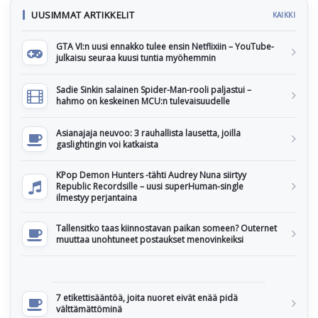
UUSIMMAT ARTIKKELIT
KAIKKI
GTA VI:n uusi ennakko tulee ensin Netflixiin – YouTube-
julkaisu seuraa kuusi tuntia myöhemmin
Sadie Sinkin salainen Spider-Man-rooli paljastui –
hahmo on keskeinen MCU:n tulevaisuudelle
Asianajaja neuvoo: 3 rauhallista lausetta, joilla
gaslightingin voi katkaista
KPop Demon Hunters -tähti Audrey Nuna siirtyy
Republic Recordsille – uusi superHuman-single
ilmestyy perjantaina
Tallensitko taas kiinnostavan paikan someen? Outernet
muuttaa unohtuneet postaukset menovinkeiksi
7 etikettisääntöä, joita nuoret eivät enää pidä
välttämättöminä