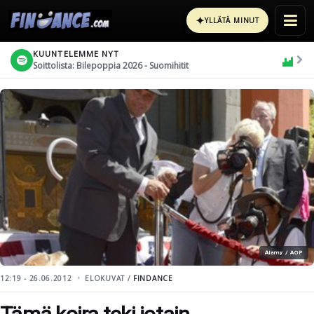
✦
YLLÄTÄ MINUT
KUUNTELEMME NYT
Soittolista: Bilepoppia 2026 - Suomihitit
Alamy / AOP
12:19 - 26.06.2012
ELOKUVAT /
FINDANCE