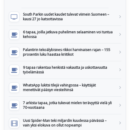
South Parkin uudet kaudet tulevat viimein Suomeen –
kausi 27 jo katsottavissa
6 tapaa, joilla jatkuva puhelimen selaaminen voi tuntua
kehossa
Palantirin tekoälybisnes rikkoi harvinaisen rajan – 155
prosentin luku haastaa kriitikot
9 tapaa rakentaa henkistä vakautta ja uskottavuutta
työelämässä
WhatsApp lukitsi tilejä vahingossa – käyttäjät
menettivät pääsyn viesteihinsä
7 arkista tapaa, jotka tukevat mielen terävyyttä vielä yli
70-vuotiaana
Uusi Spider-Man teki miljardin kuudessa päivässä –
vain yksi elokuva on ollut nopeampi