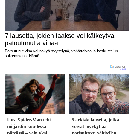
Uusi Spider-Man teki
5 arkista lausetta, jotka
miljardin kuudessa
voivat myrkyttää
päivässä – vain yksi
parisuhteen vähitellen