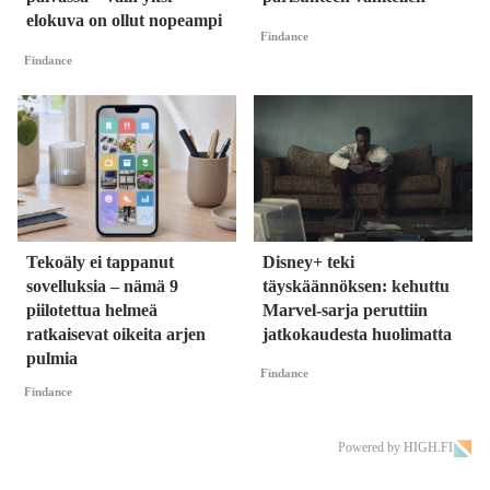
elokuva on ollut nopeampi
Findance
Findance
Tekoäly ei tappanut
Disney+ teki
sovelluksia – nämä 9
täyskäännöksen: kehuttu
piilotettua helmeä
Marvel-sarja peruttiin
ratkaisevat oikeita arjen
jatkokaudesta huolimatta
pulmia
Findance
Findance
Powered by HIGH.FI