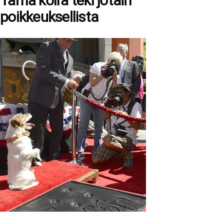
Tämä koira teki jotain
poikkeuksellista