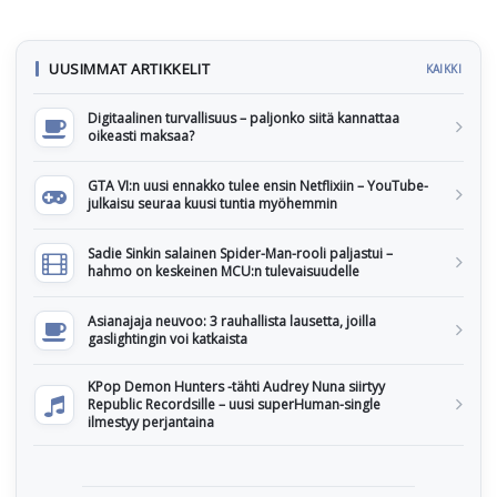
UUSIMMAT ARTIKKELIT
KAIKKI
Digitaalinen turvallisuus – paljonko siitä kannattaa
oikeasti maksaa?
GTA VI:n uusi ennakko tulee ensin Netflixiin – YouTube-
julkaisu seuraa kuusi tuntia myöhemmin
Sadie Sinkin salainen Spider-Man-rooli paljastui –
hahmo on keskeinen MCU:n tulevaisuudelle
Asianajaja neuvoo: 3 rauhallista lausetta, joilla
gaslightingin voi katkaista
KPop Demon Hunters -tähti Audrey Nuna siirtyy
Republic Recordsille – uusi superHuman-single
ilmestyy perjantaina