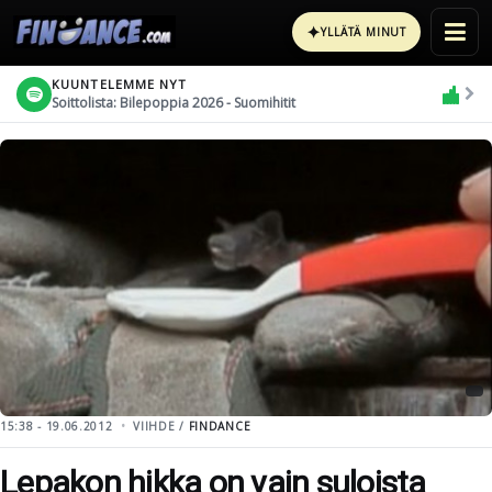
✦
YLLÄTÄ MINUT
KUUNTELEMME NYT
Soittolista: Bilepoppia 2026 - Suomihitit
15:38 - 19.06.2012
VIIHDE /
FINDANCE
Lepakon hikka on vain suloista