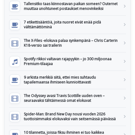
Tallensitko taas kiinnostavan paikan someen? Outernet
muuttaa unohtuneet postaukset menovinkeiksi
7 etikettisääntöä, joita nuoret eivät enää pidä
välttämättöminä
The X-Files -elokuva palaa synkempänä – Chris Carterin
K18-versio sai trailerin
Spotify rikkoi valtavan rajapyykin – jo 300 miljoonaa
Premium-tilaajaa
9 arkista merkkiä siitä, ettei mies suhtaudu
tapailemaansa ihmiseen kunnioittavasti
The Odyssey avasi Travis Scottille uuden oven –
seuraavaksi tähtäimessä omat elokuvat
Spider-Man: Brand New Day nousi vuoden 2026
tuottoisimmaksi elokuvaksi vain seitsemässä päivässä
10 tilannetta, joissa fiksu ihminen ei tuo kaikkea