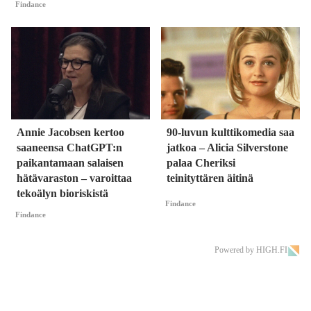
Findance
Annie Jacobsen kertoo
90-luvun kulttikomedia saa
saaneensa ChatGPT:n
jatkoa – Alicia Silverstone
paikantamaan salaisen
palaa Cheriksi
hätävaraston – varoittaa
teinityttären äitinä
tekoälyn bioriskistä
Findance
Findance
Powered by HIGH.FI