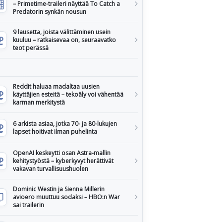
– Primetime-traileri näyttää To Catch a
Predatorin synkän nousun
9 lausetta, joista välittäminen usein
kuuluu – ratkaisevaa on, seuraavatko
teot perässä
Reddit haluaa madaltaa uusien
käyttäjien esteitä – tekoäly voi vähentää
karman merkitystä
6 arkista asiaa, jotka 70- ja 80-lukujen
lapset hoitivat ilman puhelinta
OpenAI keskeytti osan Astra-mallin
kehitystyöstä – kyberkyvyt herättivät
vakavan turvallisuushuolen
Dominic Westin ja Sienna Millerin
avioero muuttuu sodaksi – HBO:n War
sai trailerin