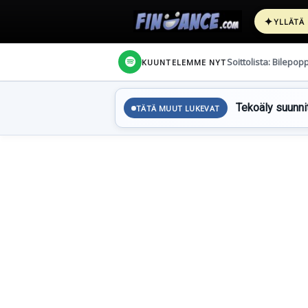
✦
YLLÄTÄ
Soittolista: Bilepop
KUUNTELEMME NYT
Tekoäly suunnit
TÄTÄ MUUT LUKEVAT