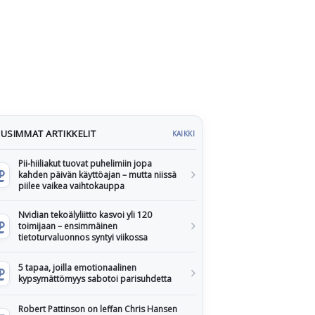
USIMMAT ARTIKKELIT
KAIKKI
Pii-hiiliakut tuovat puhelimiin jopa
kahden päivän käyttöajan – mutta niissä
piilee vaikea vaihtokauppa
Nvidian tekoälyliitto kasvoi yli 120
toimijaan – ensimmäinen
tietoturvaluonnos syntyi viikossa
5 tapaa, joilla emotionaalinen
kypsymättömyys sabotoi parisuhdetta
Robert Pattinson on leffan Chris Hansen