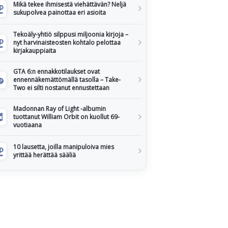
Mikä tekee ihmisestä viehättävän? Neljä
sukupolvea painottaa eri asioita
Tekoäly-yhtiö silppusi miljoonia kirjoja –
nyt harvinaisteosten kohtalo pelottaa
kirjakauppiaita
GTA 6:n ennakkotilaukset ovat
ennennäkemättömällä tasolla – Take-
Two ei silti nostanut ennustettaan
Madonnan Ray of Light -albumin
tuottanut William Orbit on kuollut 69-
vuotiaana
10 lausetta, joilla manipuloiva mies
yrittää herättää sääliä