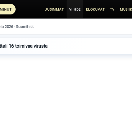
 MINUT
UUSIMMAT
VIIHDE
ELOKUVAT
TV
MUSIIK
pia 2026 - Suomihitit
teli 16 toimivaa virusta