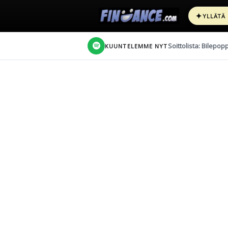
✦
YLLÄTÄ
Soittolista: Bilepop
KUUNTELEMME NYT