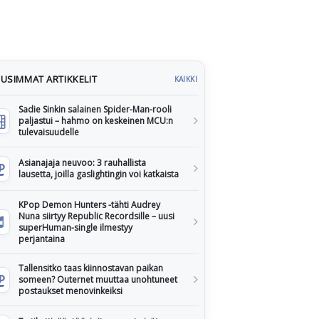
USIMMAT ARTIKKELIT
KAIKKI
Sadie Sinkin salainen Spider-Man-rooli
paljastui – hahmo on keskeinen MCU:n
tulevaisuudelle
Asianajaja neuvoo: 3 rauhallista
lausetta, joilla gaslightingin voi katkaista
KPop Demon Hunters -tähti Audrey
Nuna siirtyy Republic Recordsille – uusi
superHuman-single ilmestyy
perjantaina
Tallensitko taas kiinnostavan paikan
someen? Outernet muuttaa unohtuneet
postaukset menovinkeiksi