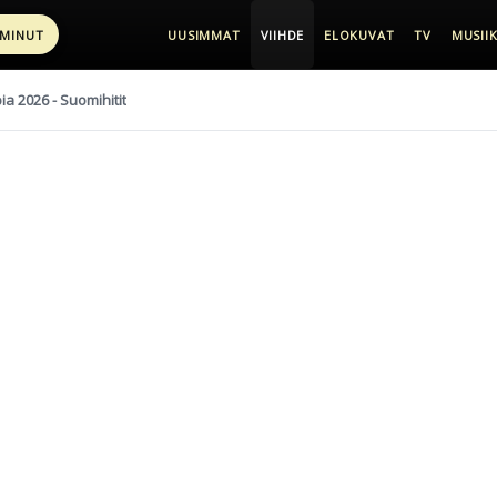
 MINUT
UUSIMMAT
VIIHDE
ELOKUVAT
TV
MUSIIK
pia 2026 - Suomihitit