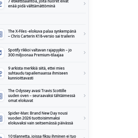
7 etikettisääntöä, joita nuoret eivät
enää pidä välttämättöminä
The X-Files -elokuva palaa synkempänä
– Chris Carterin K18-versio sai trailerin
Spotify rikkoi valtavan rajapyykin – jo
300 miljoonaa Premium-tilaajaa
9 arkista merkkiä siitä, ettei mies
suhtaudu tapailemaansa ihmiseen
kunnioittavasti
The Odyssey avasi Travis Scottille
uuden oven – seuraavaksi tähtäimessä
omat elokuvat
Spider-Man: Brand New Day nousi
vuoden 2026 tuottoisimmaksi
elokuvaksi vain seitsemässä päivässä
10 tilannetta, joissa fiksu ihminen ei tuo