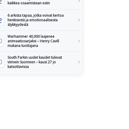
kaikkea osaamistaan esiin
6 arkista tapaa, jotka voivat kertoa
henkisestä ja emotionaalisesta
älykkyydestä
Warhammer 40,000 laajenee
animaatiosarjaksi – Henry Cavill
mukana tuottajana
South Parkin uudet kaudet tulevat
viimein Suomeen – kausi 27 jo
katsottavissa