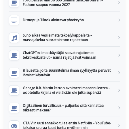
Ford paljasti alle 30 000 dollarin sähköavolavan –
Fathom saapuu vuonna 2027
Disney+ ja Tiktok aloittavat yhteistyön
Suno alkaa vesileimata tekoälykappaleita –
massajakelua suoratoistoon rajoitetaan
ChatGPT:n ilmaiskäyttäjät saavat rajattomat
tekstikeskustelut – nämä rajat jäävät voimaan
8 lausetta, joita suunnitelmia ilman syyllisyyttä peruvat
ihmiset käyttävät
George R.R. Martin kertoo avoimesti masennuksesta –
odotetulla kirjalla ei vieläkään ole julkaisupäivää
Digitaalinen turvallisuus – paljonko siitä kannattaa
oikeasti maksaa?
GTA VI:n uusi ennakko tulee ensin Netflixiin – YouTube-
julkaisu seuraa kuusi tuntia myöhemmin