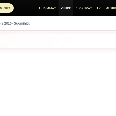
 MINUT
UUSIMMAT
VIIHDE
ELOKUVAT
TV
MUSIIK
pia 2026 - Suomihitit