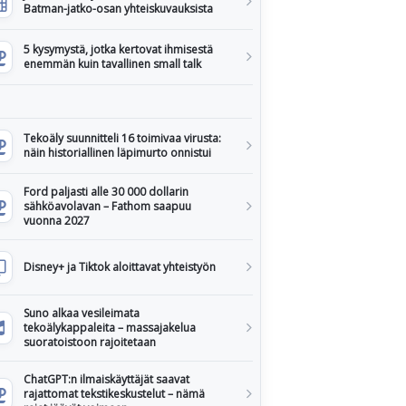
Batman-jatko-osan yhteiskuvauksista
5 kysymystä, jotka kertovat ihmisestä
enemmän kuin tavallinen small talk
Tekoäly suunnitteli 16 toimivaa virusta:
näin historiallinen läpimurto onnistui
Ford paljasti alle 30 000 dollarin
sähköavolavan – Fathom saapuu
vuonna 2027
Disney+ ja Tiktok aloittavat yhteistyön
Suno alkaa vesileimata
tekoälykappaleita – massajakelua
suoratoistoon rajoitetaan
ChatGPT:n ilmaiskäyttäjät saavat
rajattomat tekstikeskustelut – nämä