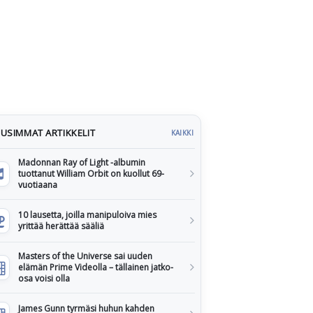
USIMMAT ARTIKKELIT
KAIKKI
Madonnan Ray of Light -albumin
tuottanut William Orbit on kuollut 69-
vuotiaana
10 lausetta, joilla manipuloiva mies
yrittää herättää sääliä
Masters of the Universe sai uuden
elämän Prime Videolla – tällainen jatko-
osa voisi olla
James Gunn tyrmäsi huhun kahden