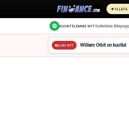
✦
YLLÄTÄ
Soittolista: Bilepop
KUUNTELEMME NYT
William Orbit on kuollut
JUURI NYT