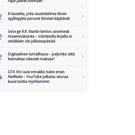
rajat jäävät voimaan
8 lausetta, joita suunnitelmia ilman
syyllisyyttä peruvat ihmiset käyttävät
George R.R. Martin kertoo avoimesti
masennuksesta – odotetulla kirjalla ei
vieläkään ole julkaisupäivää
Digitaalinen turvallisuus – paljonko siitä
kannattaa oikeasti maksaa?
GTA VI:n uusi ennakko tulee ensin
Netflixiin – YouTube-julkaisu seuraa
kuusi tuntia myöhemmin