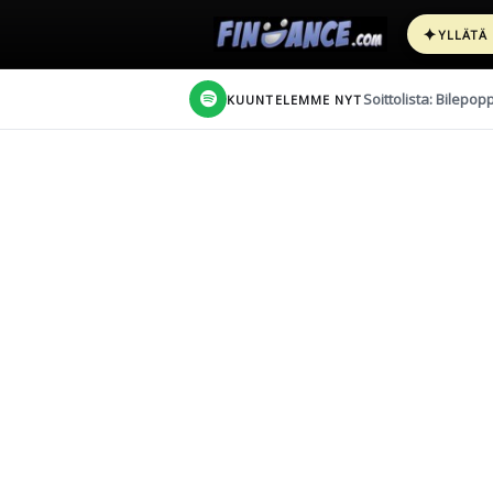
✦
YLLÄTÄ
Soittolista: Bilepop
KUUNTELEMME NYT