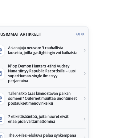
USIMMAT ARTIKKELIT
KAIKKI
Asianajaja neuvoo: 3 rauhallista
lausetta, joilla gaslightingin voi katkaista
KPop Demon Hunters -tähti Audrey
Nuna siirtyy Republic Recordsille – uusi
superHuman-single ilmestyy
perjantaina
Tallensitko taas kiinnostavan paikan
someen? Outernet muuttaa unohtuneet
postaukset menovinkeiksi
7 etikettisääntöä, joita nuoret eivät
enää pidä välttämättöminä
The X-Files -elokuva palaa synkempänä