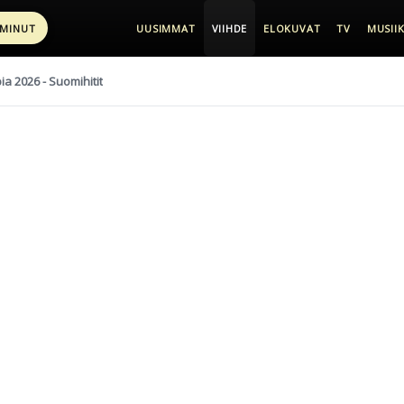
 MINUT
UUSIMMAT
VIIHDE
ELOKUVAT
TV
MUSIIK
pia 2026 - Suomihitit