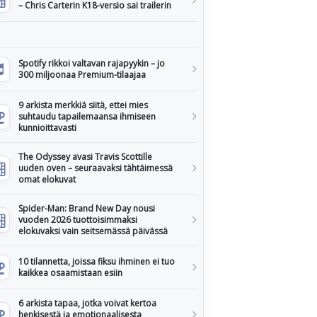
– Chris Carterin K18-versio sai trailerin
Spotify rikkoi valtavan rajapyykin – jo
300 miljoonaa Premium-tilaajaa
9 arkista merkkiä siitä, ettei mies
suhtaudu tapailemaansa ihmiseen
kunnioittavasti
The Odyssey avasi Travis Scottille
uuden oven – seuraavaksi tähtäimessä
omat elokuvat
Spider-Man: Brand New Day nousi
vuoden 2026 tuottoisimmaksi
elokuvaksi vain seitsemässä päivässä
10 tilannetta, joissa fiksu ihminen ei tuo
kaikkea osaamistaan esiin
6 arkista tapaa, jotka voivat kertoa
henkisestä ja emotionaalisesta