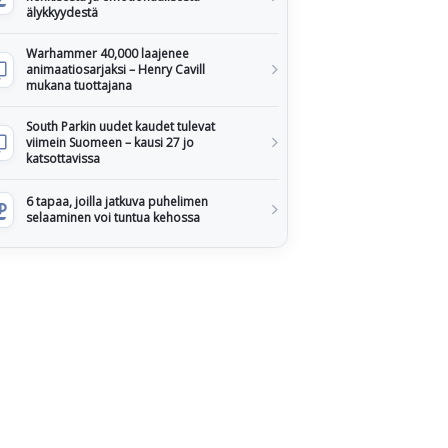
älykkyydestä
Warhammer 40,000 laajenee
animaatiosarjaksi – Henry Cavill
mukana tuottajana
South Parkin uudet kaudet tulevat
viimein Suomeen – kausi 27 jo
katsottavissa
6 tapaa, joilla jatkuva puhelimen
selaaminen voi tuntua kehossa