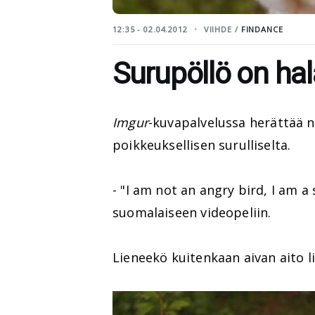
12:35 - 02.04.2012
VIIHDE /
FINDANCE
Surupöllö on ha
Imgur
-kuvapalvelussa herättää n
poikkeuksellisen surulliselta.
- "I am not an angry bird, I am a 
suomalaiseen videopeliin.
Lieneekö kuitenkaan aivan aito li