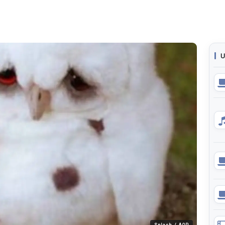
U
Splash / AOP