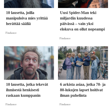
10 lausetta, joilla
Uusi Spider-Man teki
manipuloiva mies yrittää
miljardin kuudessa
herättää sääliä
päivässä – vain yksi
elokuva on ollut nopeampi
Findance
Findance
10 lausetta, jotka tekevät
6 arkista asiaa, jotka 70- ja
ihmisestä henkisesti
80-lukujen lapset hoitivat
raskaan kumppanin
ilman puhelinta
Findance
Findance