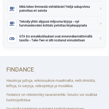
Mikä tekee ihmisestä viehättävän? Neljä sukupolvea
painottaa eri asioita
Tekoäly-yhtiö silppusi miljoonia kirjoja – nyt
harvinaisteosten kohtalo pelottaa kirjakauppiaita
GTA 6:n ennakkotilaukset ovat ennennäkemättömällä
tasolla – Take-Two ei silti nostanut ennustettaan
FINDANCE
Hauskoja juttuja, erikoisuuksia maailmalta, netti-ilmiöitä,
leffoja, tv-sarjoja, videopelejä ja musiikkia.
Findance on rekisteröity tavaramerkki. Sivusto voi sisältää
tuotesijoittelua.
Sivustolla käytetään evästeitä käyttökokemuksen