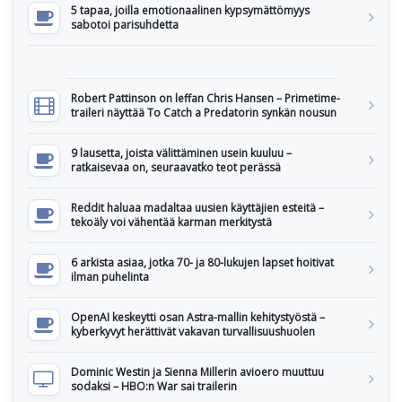
5 tapaa, joilla emotionaalinen kypsymättömyys
sabotoi parisuhdetta
Robert Pattinson on leffan Chris Hansen – Primetime-
traileri näyttää To Catch a Predatorin synkän nousun
9 lausetta, joista välittäminen usein kuuluu –
ratkaisevaa on, seuraavatko teot perässä
Reddit haluaa madaltaa uusien käyttäjien esteitä –
tekoäly voi vähentää karman merkitystä
6 arkista asiaa, jotka 70- ja 80-lukujen lapset hoitivat
ilman puhelinta
OpenAI keskeytti osan Astra-mallin kehitystyöstä –
kyberkyvyt herättivät vakavan turvallisuushuolen
Dominic Westin ja Sienna Millerin avioero muuttuu
sodaksi – HBO:n War sai trailerin