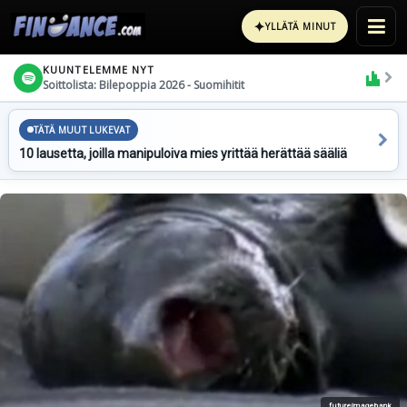
✦
YLLÄTÄ MINUT
KUUNTELEMME NYT
Soittolista: Bilepoppia 2026 - Suomihitit
TÄTÄ MUUT LUKEVAT
10 lausetta, joilla manipuloiva mies yrittää herättää sääliä
futureimagebank