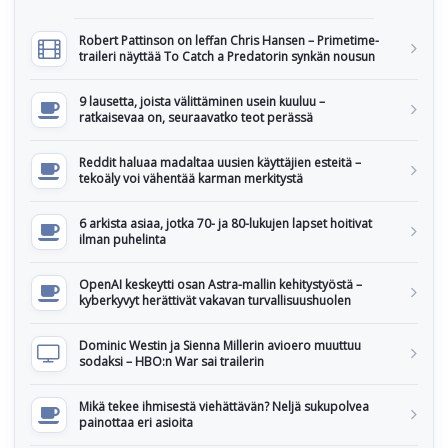
Robert Pattinson on leffan Chris Hansen – Primetime-
traileri näyttää To Catch a Predatorin synkän nousun
9 lausetta, joista välittäminen usein kuuluu –
ratkaisevaa on, seuraavatko teot perässä
Reddit haluaa madaltaa uusien käyttäjien esteitä –
tekoäly voi vähentää karman merkitystä
6 arkista asiaa, jotka 70- ja 80-lukujen lapset hoitivat
ilman puhelinta
OpenAI keskeytti osan Astra-mallin kehitystyöstä –
kyberkyvyt herättivät vakavan turvallisuushuolen
Dominic Westin ja Sienna Millerin avioero muuttuu
sodaksi – HBO:n War sai trailerin
Mikä tekee ihmisestä viehättävän? Neljä sukupolvea
painottaa eri asioita