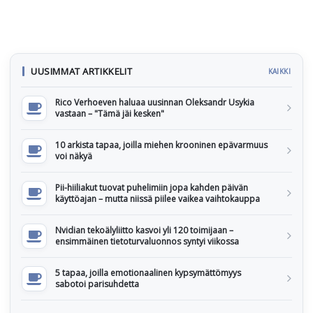
UUSIMMAT ARTIKKELIT
KAIKKI
Rico Verhoeven haluaa uusinnan Oleksandr Usykia
vastaan – "Tämä jäi kesken"
10 arkista tapaa, joilla miehen krooninen epävarmuus
voi näkyä
Pii-hiiliakut tuovat puhelimiin jopa kahden päivän
käyttöajan – mutta niissä piilee vaikea vaihtokauppa
Nvidian tekoälyliitto kasvoi yli 120 toimijaan –
ensimmäinen tietoturvaluonnos syntyi viikossa
5 tapaa, joilla emotionaalinen kypsymättömyys
sabotoi parisuhdetta