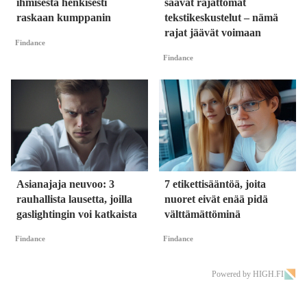
ihmisestä henkisesti
saavat rajattomat
raskaan kumppanin
tekstikeskustelut – nämä
rajat jäävät voimaan
Findance
Findance
Asianajaja neuvoo: 3
7 etikettisääntöä, joita
rauhallista lausetta, joilla
nuoret eivät enää pidä
gaslightingin voi katkaista
välttämättöminä
Findance
Findance
Powered by HIGH.FI