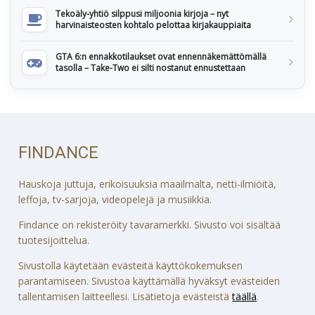
Tekoäly-yhtiö silppusi miljoonia kirjoja – nyt
harvinaisteosten kohtalo pelottaa kirjakauppiaita
GTA 6:n ennakkotilaukset ovat ennennäkemättömällä
tasolla – Take-Two ei silti nostanut ennustettaan
FINDANCE
Hauskoja juttuja, erikoisuuksia maailmalta, netti-ilmiöitä,
leffoja, tv-sarjoja, videopelejä ja musiikkia.
Findance on rekisteröity tavaramerkki. Sivusto voi sisältää
tuotesijoittelua.
Sivustolla käytetään evästeitä käyttökokemuksen
parantamiseen. Sivustoa käyttämällä hyväksyt evästeiden
tallentamisen laitteellesi. Lisätietoja evästeistä
täällä
.