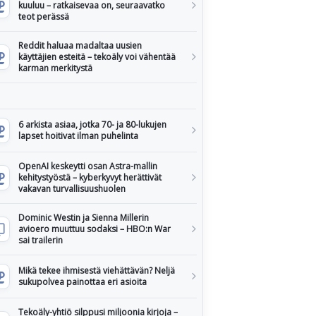
kuuluu – ratkaisevaa on, seuraavatko
teot perässä
Reddit haluaa madaltaa uusien
käyttäjien esteitä – tekoäly voi vähentää
karman merkitystä
6 arkista asiaa, jotka 70- ja 80-lukujen
lapset hoitivat ilman puhelinta
OpenAI keskeytti osan Astra-mallin
kehitystyöstä – kyberkyvyt herättivät
vakavan turvallisuushuolen
Dominic Westin ja Sienna Millerin
avioero muuttuu sodaksi – HBO:n War
sai trailerin
Mikä tekee ihmisestä viehättävän? Neljä
sukupolvea painottaa eri asioita
Tekoäly-yhtiö silppusi miljoonia kirjoja –