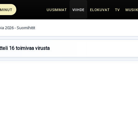
 MINUT
UUSIMMAT
VIIHDE
ELOKUVAT
TV
MUSIIK
pia 2026 - Suomihitit
teli 16 toimivaa virusta