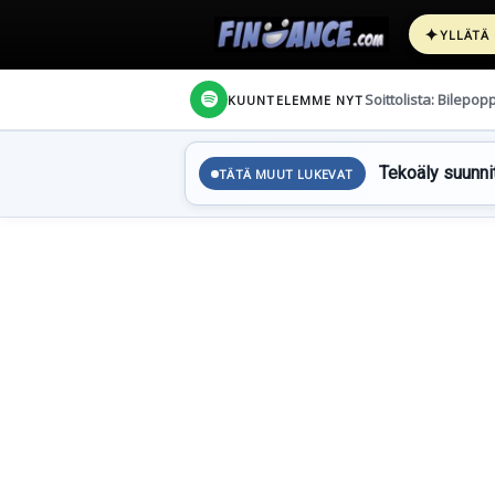
✦
YLLÄTÄ
Soittolista: Bilepop
KUUNTELEMME NYT
Tekoäly suunnit
TÄTÄ MUUT LUKEVAT