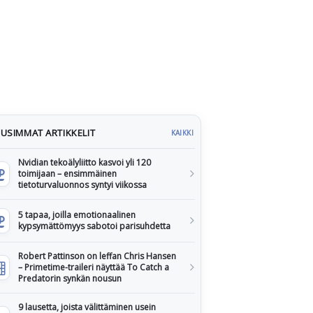
USIMMAT ARTIKKELIT
KAIKKI
Nvidian tekoälyliitto kasvoi yli 120
toimijaan – ensimmäinen
tietoturvaluonnos syntyi viikossa
5 tapaa, joilla emotionaalinen
kypsymättömyys sabotoi parisuhdetta
Robert Pattinson on leffan Chris Hansen
– Primetime-traileri näyttää To Catch a
Predatorin synkän nousun
9 lausetta, joista välittäminen usein