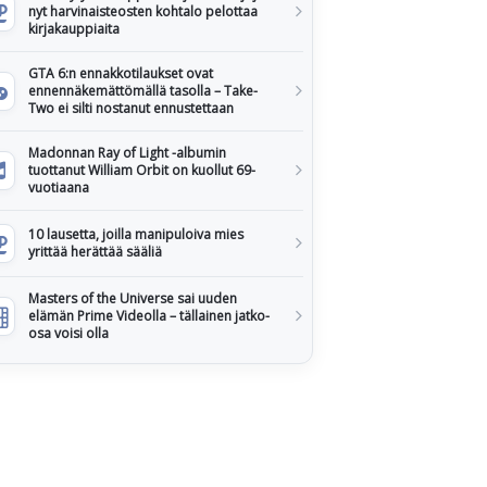
nyt harvinaisteosten kohtalo pelottaa
kirjakauppiaita
GTA 6:n ennakkotilaukset ovat
ennennäkemättömällä tasolla – Take-
Two ei silti nostanut ennustettaan
Madonnan Ray of Light -albumin
tuottanut William Orbit on kuollut 69-
vuotiaana
10 lausetta, joilla manipuloiva mies
yrittää herättää sääliä
Masters of the Universe sai uuden
elämän Prime Videolla – tällainen jatko-
osa voisi olla