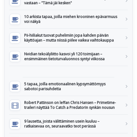
vastaan – "Tämä jäi kesken"
10 arkista tapaa, joilla miehen krooninen epävarmuus
voi näkyä
Pii-hiiliakut tuovat puhelimiin jopa kahden päivän
käyttöajan – mutta niissä piilee vaikea vaihtokauppa
Nvidian tekoälyliitto kasvoi yli 120 toimijaan –
ensimmäinen tietoturvaluonnos syntyi viikossa
5 tapaa, joilla emotionaalinen kypsymättömyys
sabotoi parisuhdetta
Robert Pattinson on leffan Chris Hansen – Primetime-
traileri näyttää To Catch a Predatorin synkän nousun
9 lausetta, joista välittäminen usein kuuluu –
ratkaisevaa on, seuraavatko teot perässä