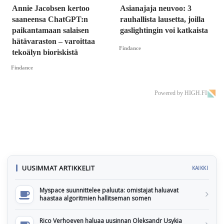
Annie Jacobsen kertoo
Asianajaja neuvoo: 3
saaneensa ChatGPT:n
rauhallista lausetta, joilla
paikantamaan salaisen
gaslightingin voi katkaista
hätävaraston – varoittaa
Findance
tekoälyn bioriskistä
Findance
Powered by HIGH.FI
UUSIMMAT ARTIKKELIT
KAIKKI
Myspace suunnittelee paluuta: omistajat haluavat
haastaa algoritmien hallitseman somen
Rico Verhoeven haluaa uusinnan Oleksandr Usykia