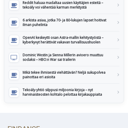
Reddit haluaa madaltaa uusien käyttäjien esteitä –
tekoäly voi vähentää karman merkitystä
6 arkista asiaa, jotka 70- ja 80-lukujen lapset hoitivat
ilman puhelinta
OpenAI keskeytti osan Astra-mallin kehitystyöstä –
kyberkyvyt herättivät vakavan turvallisuushuolen
Dominic Westin ja Sienna Millerin avioero muuttuu
sodaksi – HBO:n War sai trailerin
Mikä tekee ihmisestä viehättävän? Neljä sukupolvea
painottaa eri asioita
Tekoäly-yhtiö silppusi miljoonia kirjoja – nyt
harvinaisteosten kohtalo pelottaa kirjakauppiaita