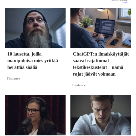
10 lausetta, joilla
ChatGPT:n ilmaiskäyttäjät
manipuloiva mies yrittää
saavat rajattomat
herättää sääliä
tekstikeskustelut – nämä
rajat jäävät voimaan
Findance
Findance