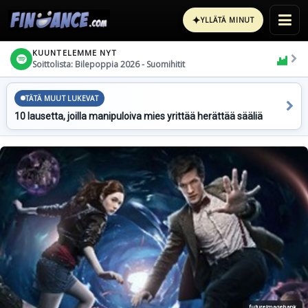
✦
YLLÄTÄ MINUT
KUUNTELEMME NYT
Soittolista: Bilepoppia 2026 - Suomihitit
TÄTÄ MUUT LUKEVAT
10 lausetta, joilla manipuloiva mies yrittää herättää sääliä
futureimagebank